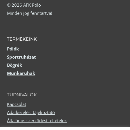
termékoldalon
© 2026 AFK Póló
változatok
választhatók
Minden jog fenntartva!
a
ki
termékoldalon
választhatók
TERMÉKEINK
ki
Pólók
Sportruházat
Bögrék
Munkaruhák
TUDNIVALÓK
Kapcsolat
Adatkezelési tájékoztató
Általános szerződési feltételek
Elállási nyilatkozat