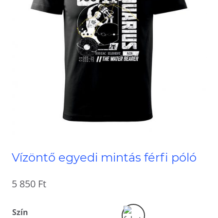
Vízöntő egyedi mintás férfi póló
5 850
Ft
Szín