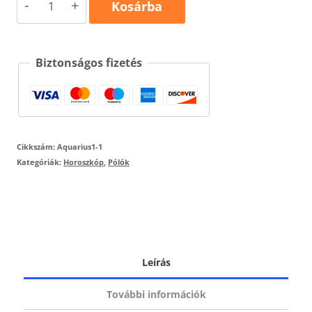
Vízöntő
Kosárba
egyedi
mintás
Biztonságos fizetés
férfi
póló
mennyiség
Cikkszám:
Aquarius1-1
Kategóriák:
Horoszkóp
,
Pólók
Leírás
További információk