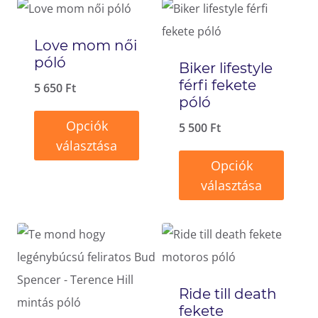
Love mom női
póló
Biker lifestyle
férfi fekete
5 650
Ft
póló
Opciók
5 500
Ft
választása
Opciók
Ennek
választása
a
Ennek
terméknek
a
több
terméknek
variációja
több
van.
Ride till death
variációja
A
fekete