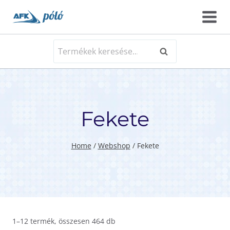
Skip
to
content
Keresés
Keresés
a
következőre:
Fekete
Home
/
Webshop
/
Fekete
1–12 termék, összesen 464 db