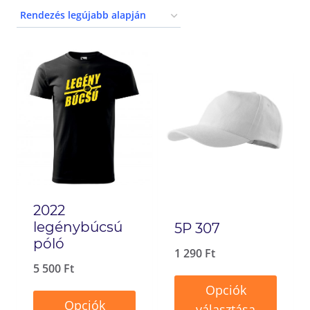
2022
legénybúcsú
5P 307
póló
1 290
Ft
5 500
Ft
Opciók
Opciók
választása