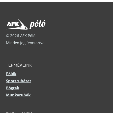
a
a
termékoldalon
termékoldalon
választhatók
választhatók
ki
ki
© 2026 AFK Póló
Minden jog fenntartva!
TERMÉKEINK
Pólók
Sportruházat
Bögrék
Munkaruhák