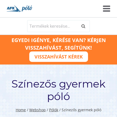
Skip
to
content
Keresés
Keresés
a
EGYEDI IGÉNYE, KÉRÉSE VAN? KÉRJEN
következőre:
VISSZAHÍVÁST, SEGÍTÜNK!
VISSZAHÍVÁST KÉREK
Színezős gyermek
póló
Home
/
Webshop
/
Pólók
/
Színezős gyermek póló