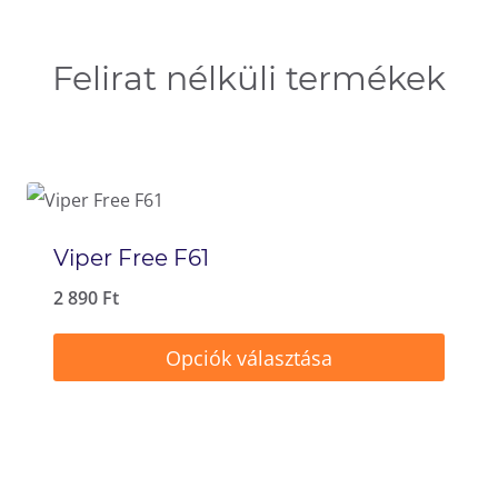
l
t
Felirat nélküli termékek
o
z
a
t
o
Viper Free F61
k
a
2 890
Ft
t
Opciók választása
e
E
r
n
m
n
é