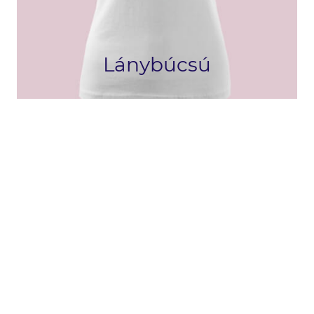
Lánybúcsú