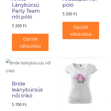
a
termékoldalon
Lánybúcsú
póló
termékoldalon
Party Team
választhatók
5 200
Ft
választhatók
női póló
ki
ki
5 200
Ft
Opciók
választása
Opciók
Ennek
választása
a
Ennek
terméknek
a
több
terméknek
variációja
több
van.
Bride
variációja
leánybúcsús
A
van.
női trikó
változatok
A
5 700
Ft
a
változatok