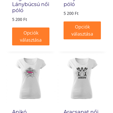
Lánybúcsú női
póló
póló
5 200
Ft
5 200
Ft
Opciók
Opciók
választása
választása
Ennek
Ennek
a
a
terméknek
terméknek
több
több
variációja
variációja
van.
van.
A
A
változatok
változatok
a
Anikó
Aracsapat női