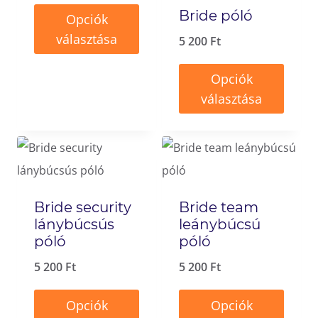
termékoldalon
Bride póló
Opciók
a
választhatók
választása
5 200
Ft
termékoldalon
ki
Ennek
választhatók
Opciók
a
ki
választása
terméknek
Ennek
több
a
variációja
terméknek
van.
több
A
Bride security
Bride team
variációja
változatok
lánybúcsús
leánybúcsú
van.
póló
póló
a
A
5 200
Ft
5 200
Ft
termékoldalon
változatok
választhatók
Opciók
Opciók
a
ki