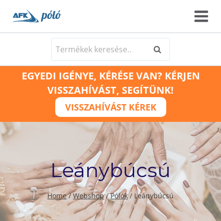
Skip
to
content
Keresés
Keresés
a
EGYEDI IGÉNYE, KÉRÉSE VAN? KÉRJEN
következőre:
VISSZAHÍVÁST, SEGÍTÜNK!
VISSZAHÍVÁST KÉREK
Leánybúcsú
Home
/
Webshop
/
Pólók
/
Leánybúcsú