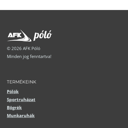
változatok
termékoldalon
a
választhatók
termékoldalon
ki
választhatók
ki
© 2026 AFK Póló
Minden jog fenntartva!
TERMÉKEINK
Pólók
Sportruházat
Bögrék
Munkaruhák