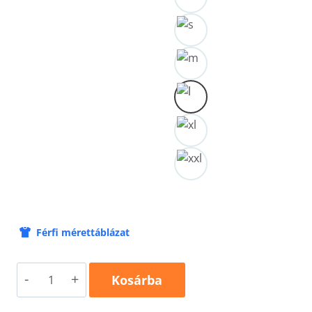
Férfi mérettáblázat
Motoros
Kosárba
mintás