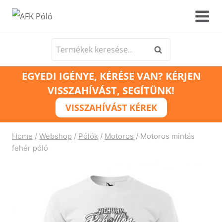
Skip
to
content
Keresés
Keresés
a
EGYEDI IGÉNYE, KÉRÉSE VAN? KÉRJEN
következőre:
VISSZAHÍVÁST, SEGÍTÜNK!
VISSZAHÍVÁST KÉREK
Home
/
Webshop
/
Pólók
/
Motoros
/
Motoros mintás
fehér póló