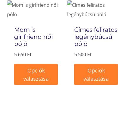
a
a
terméknek
terméknek
több
több
Mom is
Címes feliratos
variációja
variációja
girlfriend női
legénybúcsú
van.
van.
póló
póló
A
A
5 650
Ft
5 500
Ft
változatok
változatok
Opciók
Opciók
a
a
választása
választása
termékoldalon
termékoldalon
Ennek
Ennek
választhatók
választhatók
a
a
ki
ki
terméknek
terméknek
több
több
variációja
variációja