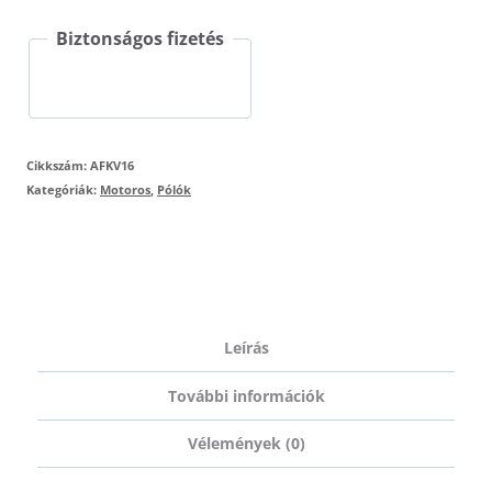
fehér
Biztonságos fizetés
póló
mennyiség
Cikkszám:
AFKV16
Kategóriák:
Motoros
,
Pólók
Leírás
További információk
Vélemények (0)