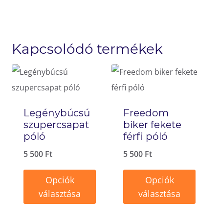
Kapcsolódó termékek
Legénybúcsú
Freedom
szupercsapat
biker fekete
póló
férfi póló
5 500
Ft
5 500
Ft
Opciók
Opciók
választása
választása
Ennek
Ennek