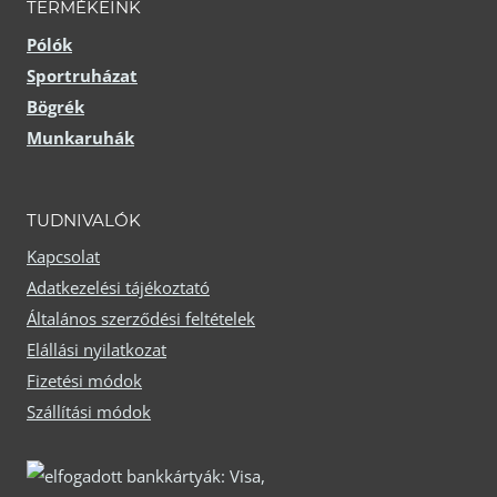
TERMÉKEINK
Pólók
Sportruházat
Bögrék
Munkaruhák
TUDNIVALÓK
Kapcsolat
Adatkezelési tájékoztató
Általános szerződési feltételek
Elállási nyilatkozat
Fizetési módok
Szállítási módok