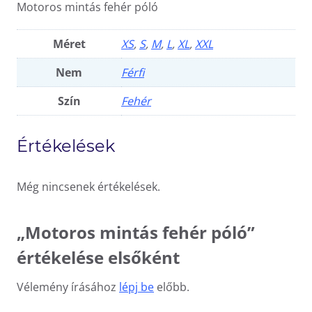
Motoros mintás fehér póló
Méret
XS
,
S
,
M
,
L
,
XL
,
XXL
Nem
Férfi
Szín
Fehér
Értékelések
Még nincsenek értékelések.
„Motoros mintás fehér póló”
értékelése elsőként
Vélemény írásához
lépj be
előbb.