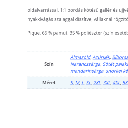
oldalvarrással, 1:1 bordás kötésű gallér és u
nyakkivágás szalaggal díszítve, vállaknál rögzít
Pique, 65 % pamut, 35 % poliészter (szín eseté
Almazöld
,
Azúrkék
,
Bíborsz
Szín
Narancssárga
,
Sötét palak
mandarinsárga
,
snorkel ké
Méret
S
,
M
,
L
,
XL
,
2XL
,
3XL
,
4XL
,
5X