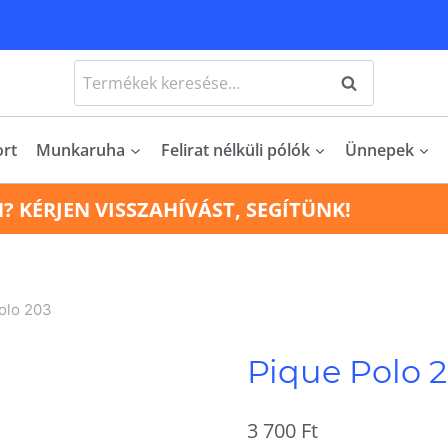
Keresés
Keresés
a
következőre:
ort
Munkaruha
Felirat nélküli pólók
Ünnepek
N? KÉRJEN VISSZAHÍVÁST, SEGÍTÜNK!
olo 203
Pique Polo 
3 700
Ft