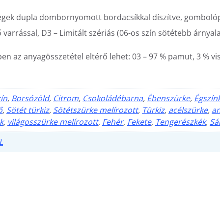
jjvégek dupla dombornyomott bordacsíkkal díszítve, gomboló
ő varrással, D3 – Limitált szériás (06-os szín sötétebb árnyal
ben az anyagösszetétel eltérő lehet: 03 – 97 % pamut, 3 % vi
ín
,
Borsózöld
,
Citrom
,
Csokoládébarna
,
Ébenszürke
,
Égszín
ő
,
Sötét türkiz
,
Sötétszürke melírozott
,
Türkiz
,
acélszürke
,
an
k
,
világosszürke melírozott
,
Fehér
,
Fekete
,
Tengerészkék
,
Sá
L