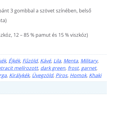
pánt 3 gombbal a szövet színében, belső
ata)
szkóz, 12 – 85 % pamut és 15 % viszkóz)
kék
,
Éjkék
,
Fűzöld
,
Kávé
,
Lila
,
Menta
,
Military
,
tracit melírozott
,
dark green
,
frost
,
garnet
,
rga
,
Királykék
,
Üvegzöld
,
Piros
,
Homok
,
Khaki