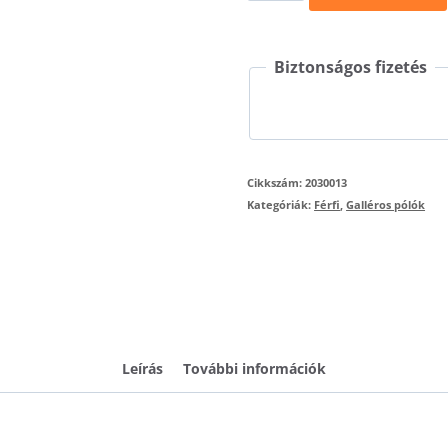
Polo
203
Biztonságos fizetés
mennyiség
Cikkszám:
2030013
Kategóriák:
Férfi
,
Galléros pólók
Leírás
További információk