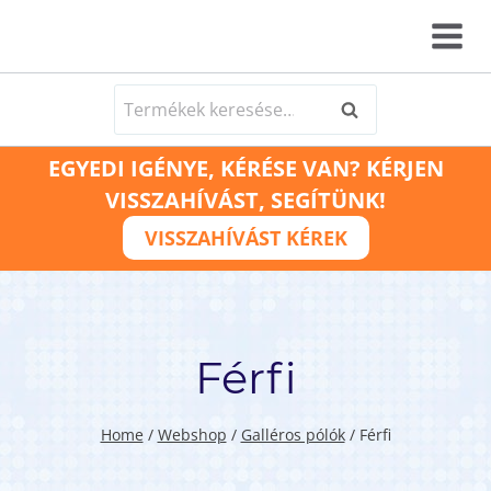
Skip
to
content
Keresés
Keresés
a
EGYEDI IGÉNYE, KÉRÉSE VAN? KÉRJEN
következőre:
VISSZAHÍVÁST, SEGÍTÜNK!
VISSZAHÍVÁST KÉREK
Férfi
Home
/
Webshop
/
Galléros pólók
/
Férfi