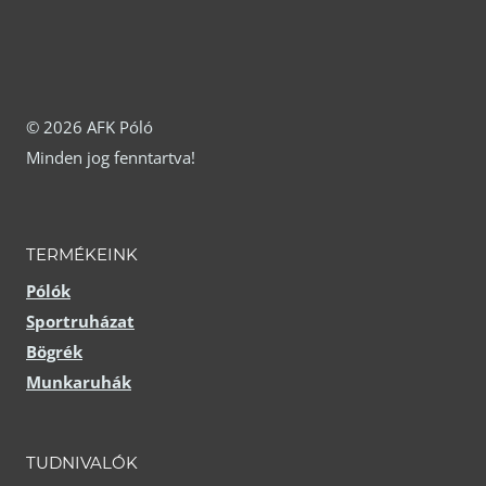
választhatók
választhatók
ki
ki
© 2026 AFK Póló
Minden jog fenntartva!
TERMÉKEINK
Pólók
Sportruházat
Bögrék
Munkaruhák
TUDNIVALÓK