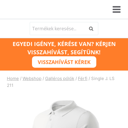
Skip
to
content
Keresés
Keresés
a
EGYEDI IGÉNYE, KÉRÉSE VAN? KÉRJEN
következőre:
VISSZAHÍVÁST, SEGÍTÜNK!
VISSZAHÍVÁST KÉREK
Home
/
Webshop
/
Galléros pólók
/
Férfi
/
Single J. LS
211