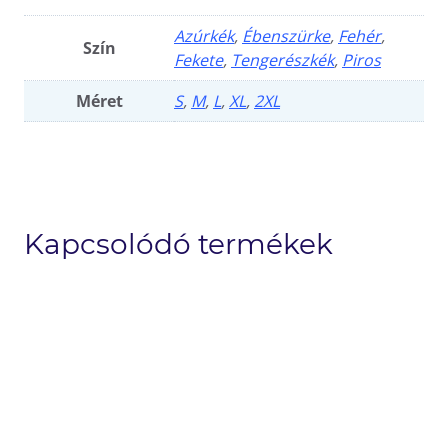
Azúrkék
,
Ébenszürke
,
Fehér
,
Szín
Fekete
,
Tengerészkék
,
Piros
Méret
S
,
M
,
L
,
XL
,
2XL
Kapcsolódó termékek