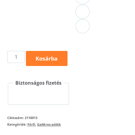
Single
Kosárba
J.
LS
Biztonságos fizetés
211
mennyiség
Cikkszám:
2110013
Kategóriák:
Férfi
,
Galléros pólók