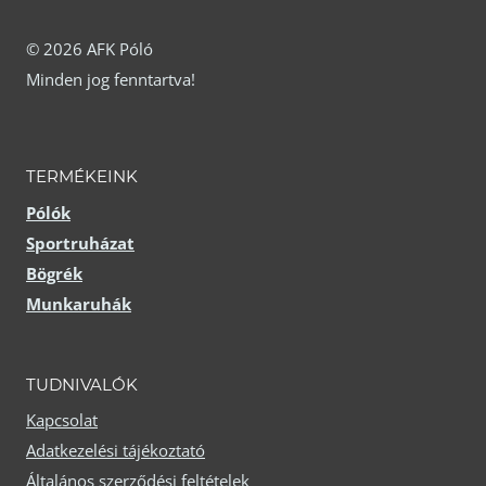
A
változatok
változatok
© 2026 AFK Póló
a
Minden jog fenntartva!
a
termékoldalon
termékoldalon
választhatók
választhatók
ki
TERMÉKEINK
ki
Pólók
Sportruházat
Bögrék
Munkaruhák
TUDNIVALÓK
Kapcsolat
Adatkezelési tájékoztató
Általános szerződési feltételek