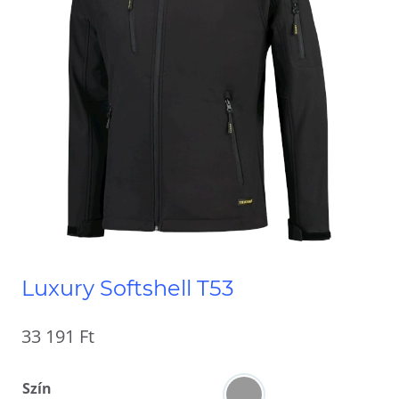
Luxury Softshell T53
33 191
Ft
Szín