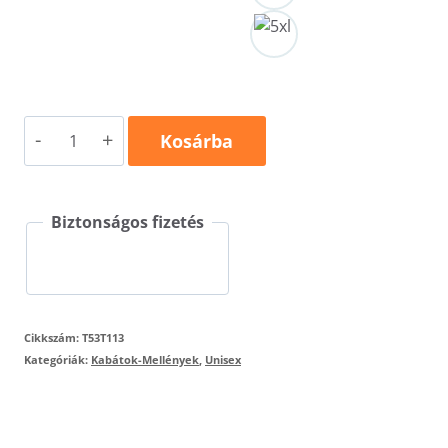
Luxury
Kosárba
Softshell
T53
Biztonságos fizetés
mennyiség
Cikkszám:
T53T113
Kategóriák:
Kabátok-Mellények
,
Unisex