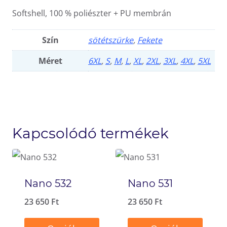
Softshell, 100 % poliészter + PU membrán
Szín
sötétszürke
,
Fekete
Méret
6XL
,
S
,
M
,
L
,
XL
,
2XL
,
3XL
,
4XL
,
5XL
Kapcsolódó termékek
Nano 532
Nano 531
23 650
Ft
23 650
Ft