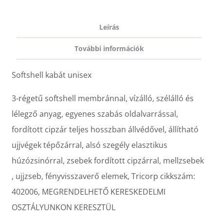
Leírás
További információk
Softshell kabát unisex
3-régetű softshell membránnal, vízálló, szélálló és
lélegző anyag, egyenes szabás oldalvarrással,
fordított cipzár teljes hosszban állvédővel, állítható
ujjvégek tépőzárral, alsó szegély elasztikus
húzózsinórral, zsebek fordított cipzárral, mellzsebek
, ujjzseb, fényvisszaverő elemek, Tricorp cikkszám:
402006, MEGRENDELHETŐ KERESKEDELMI
OSZTÁLYUNKON KERESZTÜL