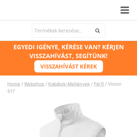
Skip
to
content
Keresés
Keresés
a
EGYEDI IGÉNYE, KÉRÉSE VAN? KÉRJEN
következőre:
VISSZAHÍVÁST, SEGÍTÜNK!
VISSZAHÍVÁST KÉREK
Home
/
Webshop
/
Kabátok-Mellények
/
Férfi
/
Vision
517