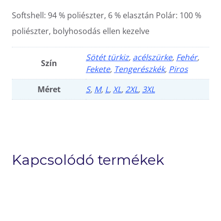
Softshell: 94 % poliészter, 6 % elasztán Polár: 100 %
poliészter, bolyhosodás ellen kezelve
Sötét türkiz
,
acélszürke
,
Fehér
,
Szín
Fekete
,
Tengerészkék
,
Piros
Méret
S
,
M
,
L
,
XL
,
2XL
,
3XL
Kapcsolódó termékek