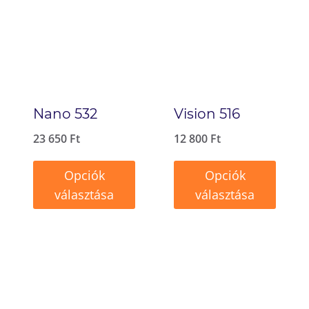
Nano 532
Vision 516
23 650
Ft
12 800
Ft
Opciók
Opciók
választása
választása
Ennek
Ennek
a
a
terméknek
terméknek
több
több
variációja
variációja