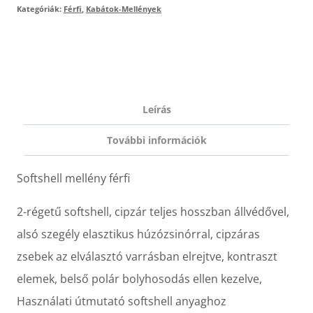
Kategóriák:
Férfi
,
Kabátok-Mellények
Leírás
További információk
Softshell mellény férfi
2-régetű softshell, cipzár teljes hosszban állvédővel,
alsó szegély elasztikus húzózsinórral, cipzáras
zsebek az elválasztó varrásban elrejtve, kontraszt
elemek, belső polár bolyhosodás ellen kezelve,
Használati útmutató softshell anyaghoz