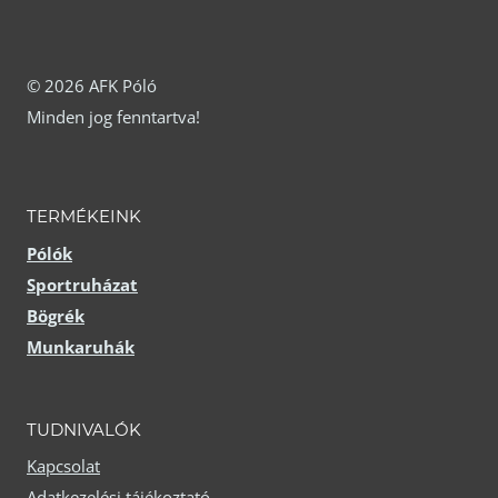
van.
van.
A
A
változatok
változatok
© 2026 AFK Póló
Minden jog fenntartva!
a
a
termékoldalon
termékoldalon
választhatók
választhatók
TERMÉKEINK
ki
ki
Pólók
Sportruházat
Bögrék
Munkaruhák
TUDNIVALÓK
Kapcsolat
Adatkezelési tájékoztató