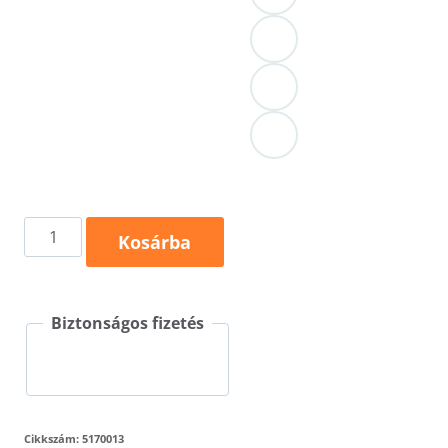
Vision
Kosárba
517
mennyiség
Biztonságos fizetés
Cikkszám:
5170013