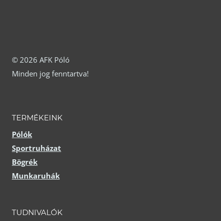
variációja
variációja
van.
van.
A
A
változatok
változatok
© 2026 AFK Póló
Minden jog fenntartva!
a
a
termékoldalon
termékoldalon
választhatók
választhatók
TERMÉKEINK
ki
ki
Pólók
Sportruházat
Bögrék
Munkaruhák
TUDNIVALÓK