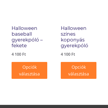
A
van.
változatok
A
a
változatok
termékoldalon
Halloween
Halloween
a
választhatók
baseball
színes
termékoldalon
gyerekpóló –
koponyás
ki
fekete
választhatók
gyerekpóló
ki
4 100
Ft
4 100
Ft
Opciók
Opciók
választása
választása
Ennek
Ennek
a
a
terméknek
terméknek
több
több