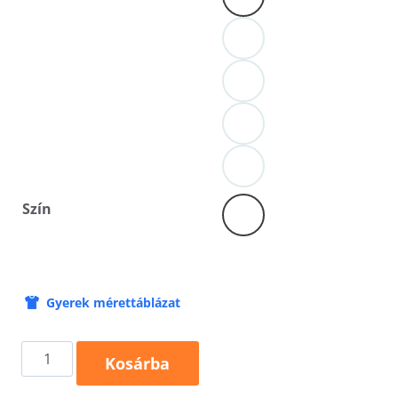
Szín
Gyerek mérettáblázat
Halloween
Kosárba
bohóc