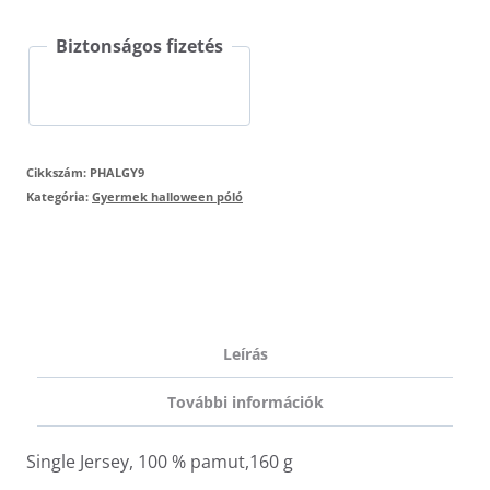
2
Biztonságos fizetés
gyerekpóló
mennyiség
Cikkszám:
PHALGY9
Kategória:
Gyermek halloween póló
Leírás
További információk
Single Jersey, 100 % pamut,160 g