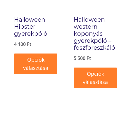
Halloween
Halloween
Hipster
western
gyerekpóló
koponyás
gyerekpóló –
4 100
Ft
foszforeszkáló
5 500
Ft
Opciók
választása
Opciók
Ennek
választása
a
Ennek
terméknek
a
több
terméknek
variációja
több
van.
variációja