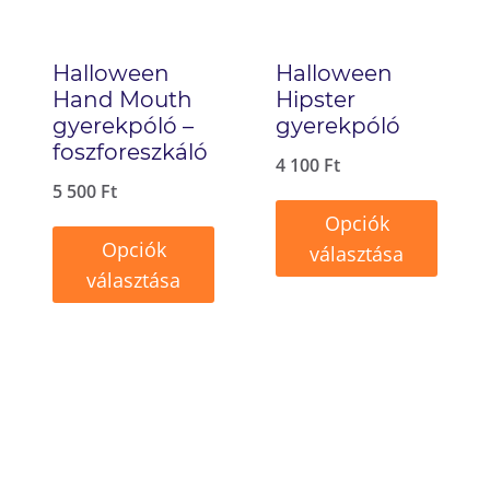
Halloween
Halloween
Hand Mouth
Hipster
gyerekpóló –
gyerekpóló
foszforeszkáló
4 100
Ft
5 500
Ft
Opciók
Opciók
választása
választása
Ennek
Ennek
a
a
terméknek
terméknek
több
több
variációja
variációja
van.