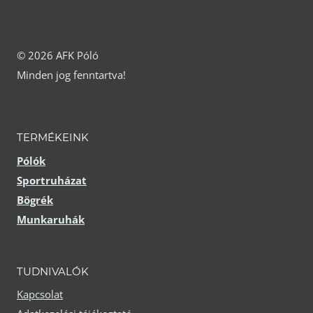
van.
van.
A
A
változatok
© 2026 AFK Póló
változatok
a
Minden jog fenntartva!
a
termékoldalon
termékoldalon
választhatók
választhatók
TERMÉKEINK
ki
ki
Pólók
Sportruházat
Bögrék
Munkaruhák
TUDNIVALÓK
Kapcsolat