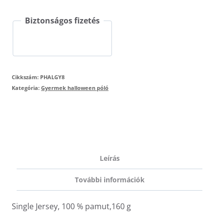
gyerekpóló
Biztonságos fizetés
mennyiség
Cikkszám:
PHALGY8
Kategória:
Gyermek halloween póló
Leírás
További információk
Single Jersey, 100 % pamut,160 g