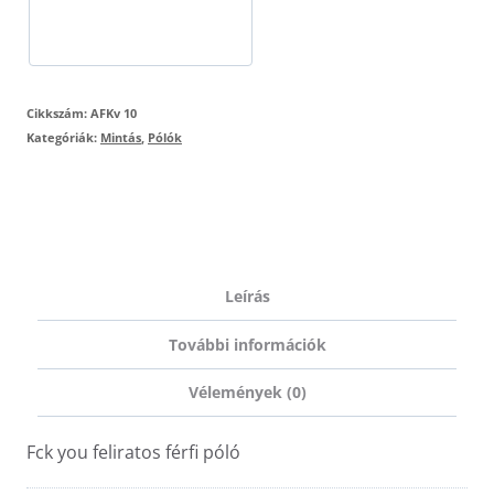
póló
mennyiség
Cikkszám:
AFKv 10
Kategóriák:
Mintás
,
Pólók
Leírás
További információk
Vélemények (0)
Fck you feliratos férfi póló