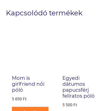
Kapcsolódó termékek
Mom is
Egyedi
girlfriend női
dátumos
póló
papucsférj
feliratos póló
5 650
Ft
5 500
Ft