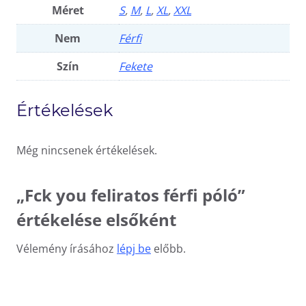
Méret
S
,
M
,
L
,
XL
,
XXL
Nem
Férfi
Szín
Fekete
Értékelések
Még nincsenek értékelések.
„Fck you feliratos férfi póló”
értékelése elsőként
Vélemény írásához
lépj be
előbb.