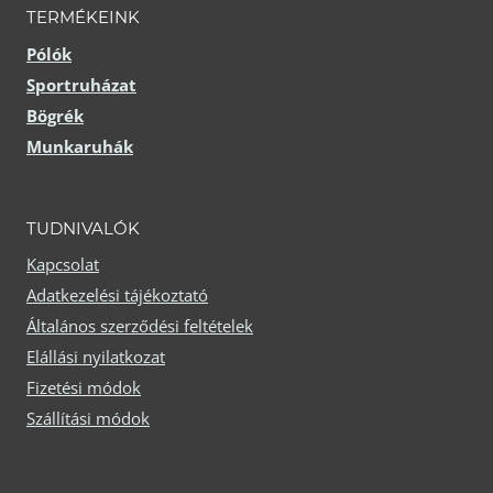
TERMÉKEINK
ki
Pólók
Sportruházat
Bögrék
Munkaruhák
TUDNIVALÓK
Kapcsolat
Adatkezelési tájékoztató
Általános szerződési feltételek
Elállási nyilatkozat
Fizetési módok
Szállítási módok