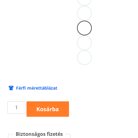
Férfi mérettáblázat
Fck
Kosárba
you
feliratos
Biztonságos fizetés
férfi