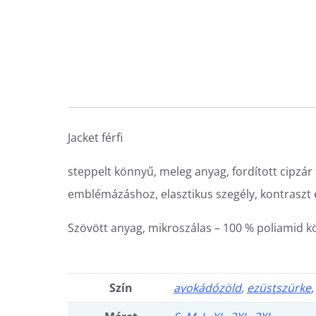
Jacket férfi
steppelt könnyű, meleg anyag, fordított cipzár 
emblémázáshoz, elasztikus szegély, kontraszt 
Szövött anyag, mikroszálas – 100 % poliamid k
Szín
avokádózöld
,
ezüstszürke