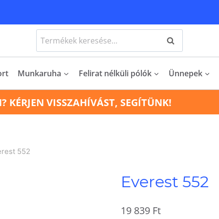
Keresés
Keresés
a
következőre:
ort
Munkaruha
Felirat nélküli pólók
Ünnepek
N? KÉRJEN VISSZAHÍVÁST, SEGÍTÜNK!
erest 552
Everest 552
19 839
Ft