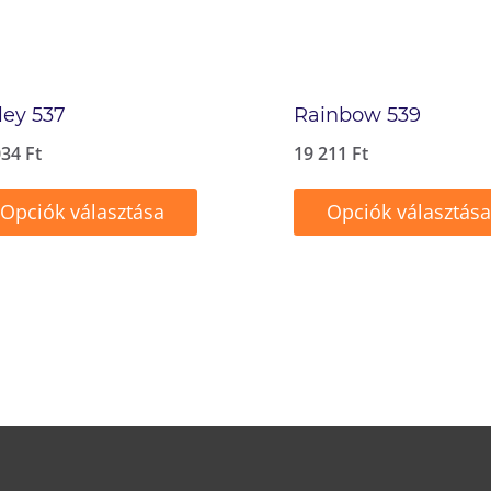
ley 537
Rainbow 539
034
Ft
19 211
Ft
Opciók választása
Opciók választása
ek
Ennek
a
méknek
terméknek
b
több
ációja
variációja
van.
A