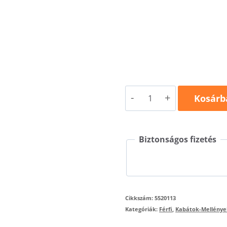
Everest
Kosárb
552
mennyiség
Biztonságos fizetés
Cikkszám:
5520113
Kategóriák:
Férfi
,
Kabátok-Mellénye