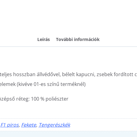
Leírás
További információk
teljes hosszban állvédővel, bélelt kapucni, zsebek fordított 
elemek (kivéve 01-es színű terméknél)
özépső réteg: 100 % poliészter
,
F1 piros
,
Fekete
,
Tengerészkék