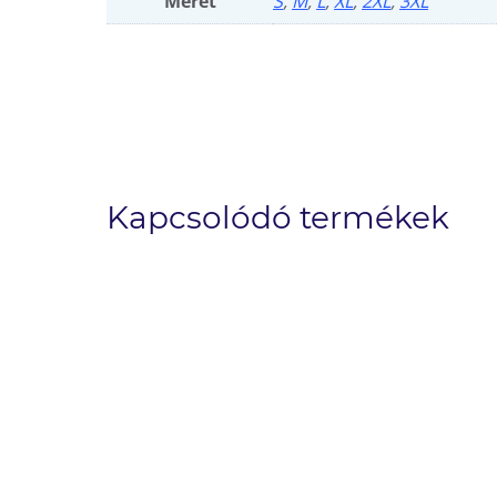
Méret
S
,
M
,
L
,
XL
,
2XL
,
3XL
Kapcsolódó termékek