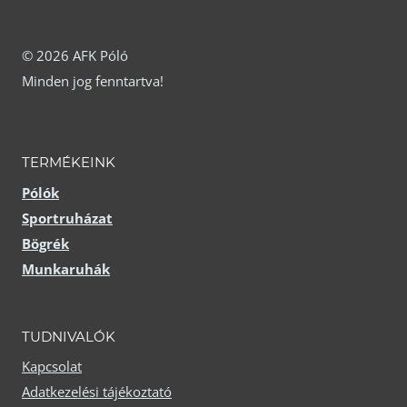
A
A
változatok
változatok
© 2026 AFK Póló
Minden jog fenntartva!
a
a
termékoldalon
termékoldalon
választhatók
választhatók
TERMÉKEINK
ki
ki
Pólók
Sportruházat
Bögrék
Munkaruhák
TUDNIVALÓK
Kapcsolat
Adatkezelési tájékoztató