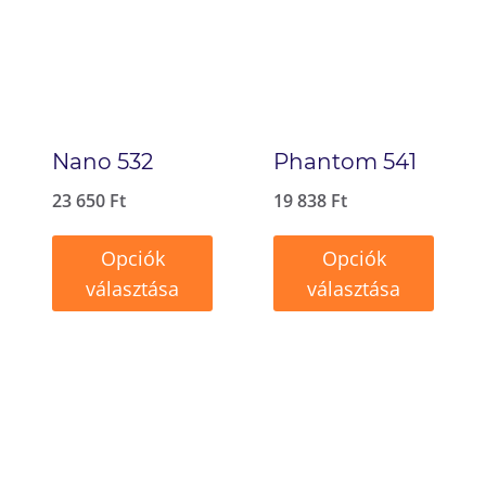
Nano 532
Phantom 541
23 650
Ft
19 838
Ft
Opciók
Opciók
választása
választása
Ennek
Ennek
a
a
terméknek
terméknek
több
több
variációja
variációja