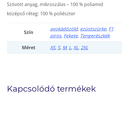
Szövött anyag, mikroszálas – 100 % poliamid
középső réteg: 100 % poliészter
avokádózöld
,
ezüstszürke
,
F1
Szín
piros
,
Fekete
,
Tengerészkék
Méret
XS
,
S
,
M
,
L
,
XL
,
2XL
Kapcsolódó termékek