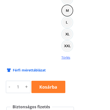
Törlés
Férfi mérettáblázat
Egyedi
Kosárba
neves
legénybúcsú
Biztonságos fizetés
póló