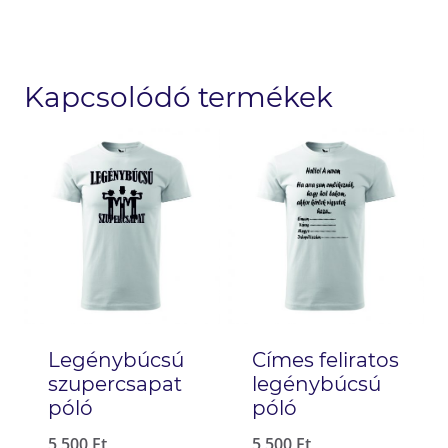
Kapcsolódó termékek
Legénybúcsú
Címes feliratos
szupercsapat
legénybúcsú
póló
póló
5 500
Ft
5 500
Ft