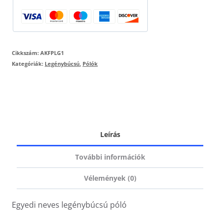
mennyiség
Cikkszám:
AKFPLG1
Kategóriák:
Legénybúcsú
,
Pólók
Leírás
További információk
Vélemények (0)
Egyedi neves legénybúcsú póló