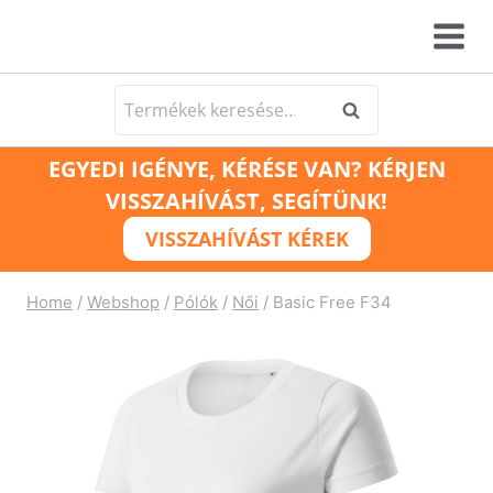
Skip
to
content
Keresés
Keresés
a
EGYEDI IGÉNYE, KÉRÉSE VAN? KÉRJEN
következőre:
VISSZAHÍVÁST, SEGÍTÜNK!
VISSZAHÍVÁST KÉREK
Home
/
Webshop
/
Pólók
/
Női
/
Basic Free F34