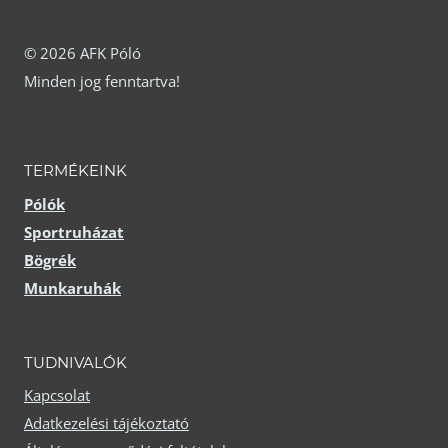
változatok
A
a
változatok
© 2026 AFK Póló
termékoldalon
Minden jog fenntartva!
a
választhatók
termékoldalon
ki
választhatók
TERMÉKEINK
ki
Pólók
Sportruházat
Bögrék
Munkaruhák
TUDNIVALÓK
Kapcsolat
Adatkezelési tájékoztató