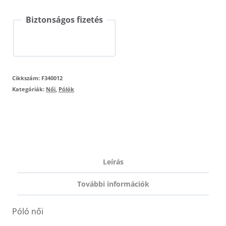
F34
Biztonságos fizetés
mennyiség
Cikkszám:
F340012
Kategóriák:
Női
,
Pólók
Leírás
További információk
Póló női