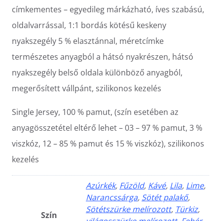
címkementes – egyedileg márkázható, íves szabású,
oldalvarrással, 1:1 bordás kötésű keskeny
nyakszegély 5 % elasztánnal, méretcímke
természetes anyagból a hátsó nyakrészen, hátsó
nyakszegély belső oldala különböző anyagból,
megerősített vállpánt, szilikonos kezelés
Single Jersey, 100 % pamut, (szín esetében az
anyagösszetétel eltérő lehet – 03 – 97 % pamut, 3 %
viszkóz, 12 – 85 % pamut és 15 % viszkóz), szilikonos
kezelés
Azúrkék
,
Fűzöld
,
Kávé
,
Lila
,
Lime
,
Narancssárga
,
Sötét palakő
,
Sötétszürke melírozott
,
Türkiz
,
Szín
világosszürke melírozott
,
Fehér
,