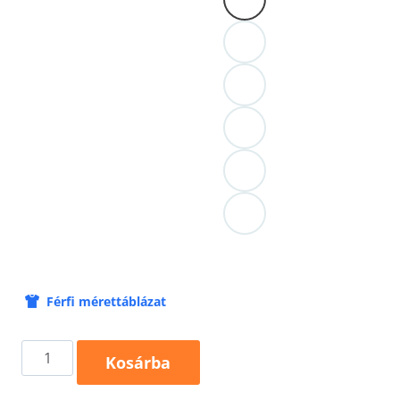
Férfi mérettáblázat
Basic
Kosárba
Free