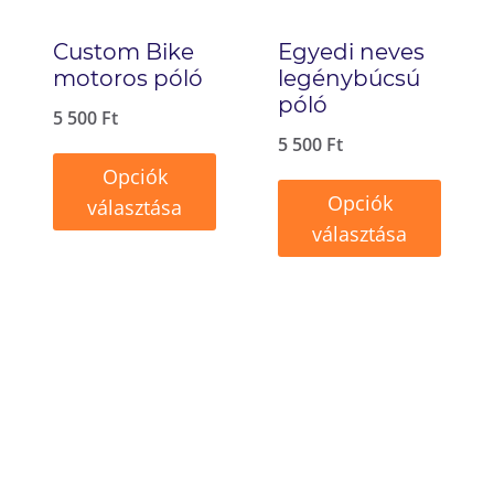
Custom Bike
Egyedi neves
motoros póló
legénybúcsú
póló
5 500
Ft
5 500
Ft
Opciók
Opciók
választása
választása
Ennek
Ennek
a
a
terméknek
terméknek
több
több
variációja
variációja
van.
van.
A
A