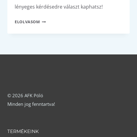
lényeges kérdésedre választ kaphatsz!
HOROSZKÓP
ELOLVASOM
© 2026 AFK Póló
Minden jog fenntartva!
TERMÉKEINK