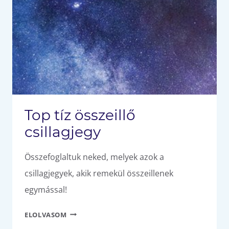
Top tíz összeillő
csillagjegy
Összefoglaltuk neked, melyek azok a
csillagjegyek, akik remekül összeillenek
egymással!
TOP
ELOLVASOM
TÍZ