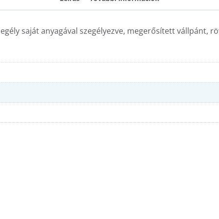
egély saját anyagával szegélyezve, megerősített vállpánt, röv