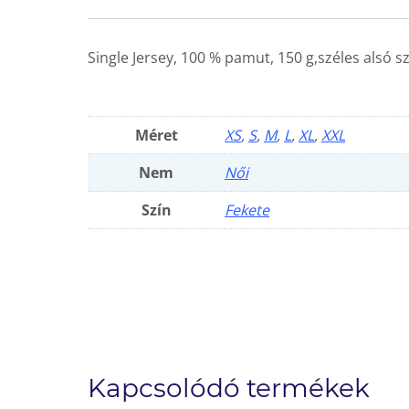
Single Jersey, 100 % pamut, 150 g,széles alsó sz
Méret
XS
,
S
,
M
,
L
,
XL
,
XXL
Nem
Női
Szín
Fekete
Kapcsolódó termékek