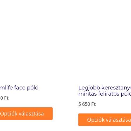
life face póló
Legjobb keresztany
mintás feliratos pól
50
Ft
5 650
Ft
Opciók választása
Opciók választása
ek
Ennek