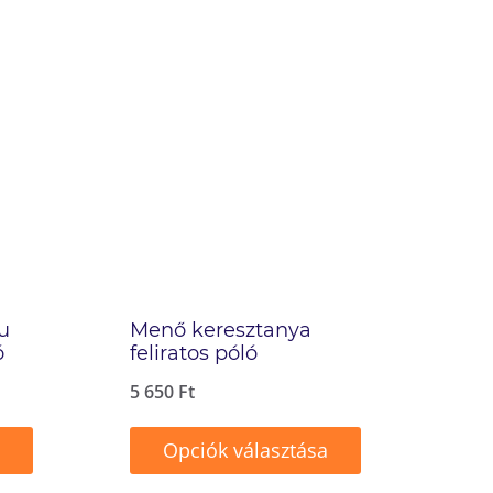
u
Menő keresztanya
ó
feliratos póló
5 650
Ft
Opciók választása
Ennek