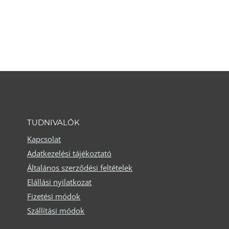
a
terméknek
több
variációja
van.
A
változatok
TUDNIVALÓK
a
Kapcsolat
termékoldalon
Adatkezelési tájékoztató
választhatók
Általános szerződési feltételek
ki
Elállási nyilatkozat
Fizetési módok
Szállítási módok