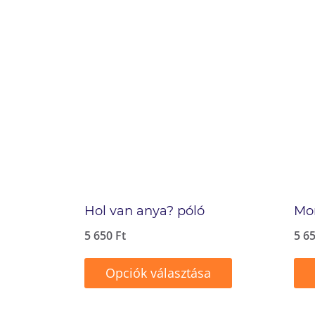
Hol van anya? póló
Mom
5 650
Ft
5 6
Opciók választása
Ennek
Enn