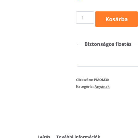
Wife,
Kosárba
mom,
boss
Biztonságos fizetés
póló
mennyiség
Cikkszám:
PMOM30
Kategória:
Anyának
Leírás
További információk