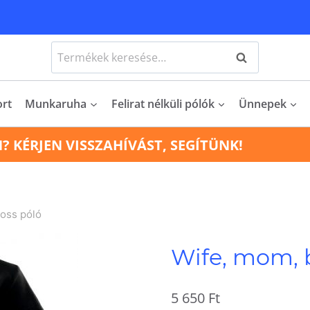
Keresés
Keresés
a
következőre:
ort
Munkaruha
Felirat nélküli pólók
Ünnepek
N? KÉRJEN VISSZAHÍVÁST, SEGÍTÜNK!
oss póló
Wife, mom, 
5 650
Ft