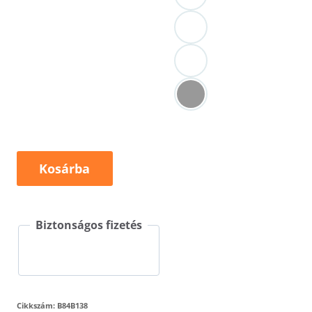
SUMM
Kosárba
SEVEN
W
Biztonságos fizetés
B84
mennyiség
Cikkszám:
B84B138