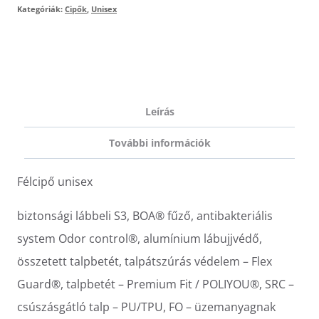
Kategóriák:
Cipők
,
Unisex
Leírás
További információk
Félcipő unisex
biztonsági lábbeli S3, BOA® fűző, antibakteriális
system Odor control®, alumínium lábujjvédő,
összetett talpbetét, talpátszúrás védelem – Flex
Guard®, talpbetét – Premium Fit / POLIYOU®, SRC –
csúszásgátló talp – PU/TPU, FO – üzemanyagnak