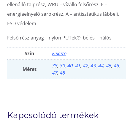
ellenálló talprész, WRU – vízálló felsőrész, E –
energiaelnyelő sarokrész, A – antisztatikus lábbeli,
ESD védelem
Felső rész anyag – nylon PUTek®, bélés – hálós
Szín
Fekete
38
,
39
,
40
,
41
,
42
,
43
,
44
,
45
,
46
,
Méret
47
,
48
Kapcsolódó termékek