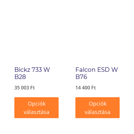
terméknek
terméknek
több
több
variációja
variációja
van.
van.
A
A
változatok
változatok
a
a
Bickz 733 W
Falcon ESD W
termékoldalon
termékoldalon
B28
B76
választhatók
választhatók
35 003
Ft
14 400
Ft
ki
ki
Opciók
Opciók
választása
választása
Ennek
Ennek
a
a