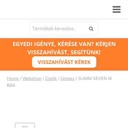
Skip
to
content
Keresés
Keresés
a
EGYEDI IGÉNYE, KÉRÉSE VAN? KÉRJEN
következőre:
VISSZAHÍVÁST, SEGÍTÜNK!
VISSZAHÍVÁST KÉREK
Home
/
Webshop
/
Cipők
/
Unisex
/
SUMM SEVEN W
B84