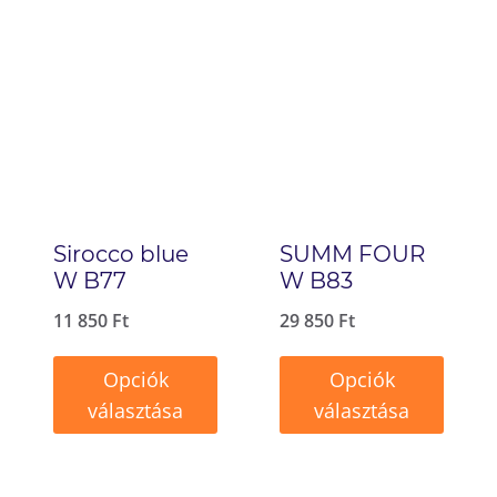
Sirocco blue
SUMM FOUR
W B77
W B83
11 850
Ft
29 850
Ft
Opciók
Opciók
választása
választása
Ennek
Ennek
a
a