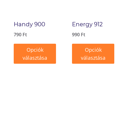
Handy 900
Energy 912
790
Ft
990
Ft
Opciók
Opciók
választása
választása
Ennek
Ennek
a
a
terméknek
terméknek
több
több
variációja
variációja
van.
van.
A
A