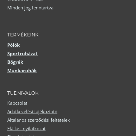
Minden jog fenntartva!
a
a
termékoldalon
termékoldalon
választhatók
választhatók
TERMÉKEINK
ki
ki
Pólók
Sportruházat
Bögrék
Munkaruhák
TUDNIVALÓK
Kapcsolat
Adatkezelési tájékoztató
Általános szerződési feltételek
Elállási nyilatkozat