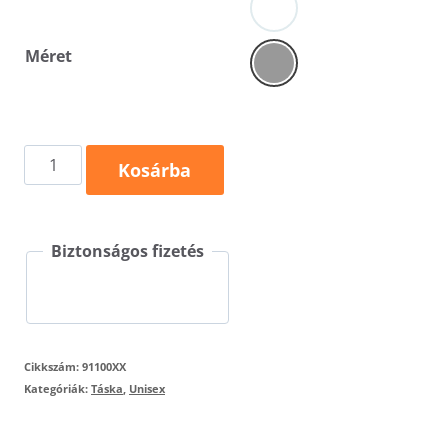
Méret
Smart
Kosárba
911
mennyiség
Biztonságos fizetés
Cikkszám:
91100XX
Kategóriák:
Táska
,
Unisex