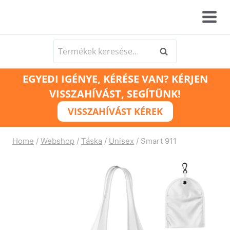
Skip
to
content
Keresés
Keresés
a
EGYEDI IGÉNYE, KÉRÉSE VAN? KÉRJEN
következőre:
VISSZAHÍVÁST, SEGÍTÜNK!
VISSZAHÍVÁST KÉREK
Home
/
Webshop
/
Táska
/
Unisex
/
Smart 911