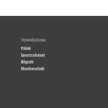
ki
TERMÉKEINK
Pólók
Sportruházat
Bögrék
Munkaruhák