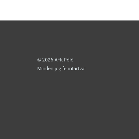
ki
ki
© 2026 AFK Póló
Minden jog fenntartva!