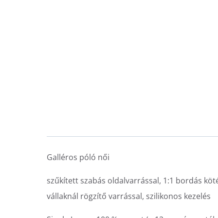
Galléros póló női
szűkített szabás oldalvarrással, 1:1 bordás kö
vállaknál rögzítő varrással, szilikonos kezelés