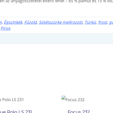
en az anyagösszetétel eltérő lehet – 85 % pamut és 15 % visz
m
,
Égszínkék
,
Fűzöld
,
Sötétszürke melírozott
,
Türkiz
,
frost
,
g
,
Piros
ue Polo LS 231
Focus 232