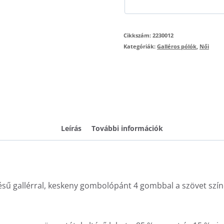
Cikkszám:
2230012
Kategóriák:
Galléros pólók
,
Női
Leírás
További információk
tésű gallérral, keskeny gombolópánt 4 gombbal a szövet szín