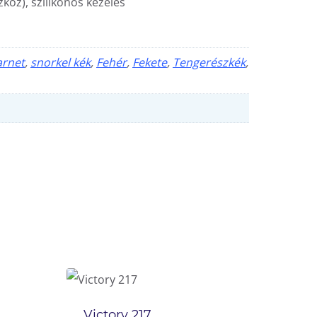
kóz), szilikonos kezelés
arnet
,
snorkel kék
,
Fehér
,
Fekete
,
Tengerészkék
,
Victory 217