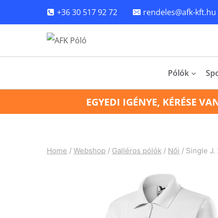
Skip
+36 30 517 92 72
rendeles@afk-kft.hu
to
content
Pólók
Sp
EGYEDI IGÉNYE, KÉRÉSE VA
Home
/
Webshop
/
Galléros pólók
/
Női
/
Single J.