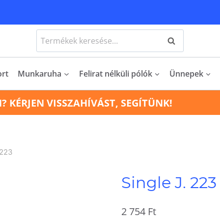
Keresés
Keresés
a
következőre:
ort
Munkaruha
Felirat nélküli pólók
Ünnepek
N? KÉRJEN VISSZAHÍVÁST, SEGÍTÜNK!
 223
Single J. 223
2 754
Ft