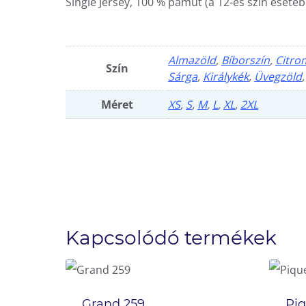
Single Jersey, 100 % pamut (a 12-es szín esetéb
Almazöld
,
Bíborszín
,
Citro
Szín
Sárga
,
Királykék
,
Üvegzöld
Méret
XS
,
S
,
M
,
L
,
XL
,
2XL
Kapcsolódó termékek
Grand 259
Piq