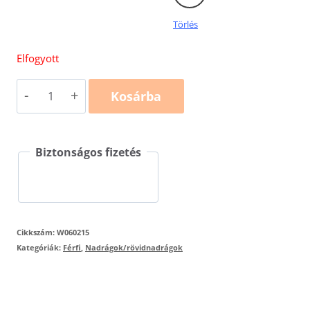
Törlés
Elfogyott
Ranger
Kosárba
W06
mennyiség
Biztonságos fizetés
Cikkszám:
W060215
Kategóriák:
Férfi
,
Nadrágok/rövidnadrágok