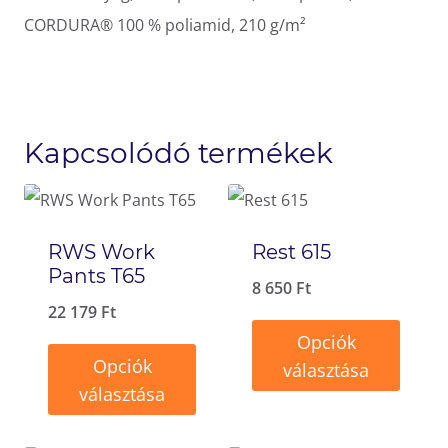
CORDURA® 100 % poliamid, 210 g/m²
Kapcsolódó termékek
RWS Work
Rest 615
Pants T65
8 650
Ft
22 179
Ft
Opciók
Opciók
választása
választása
Ennek
Ennek
a