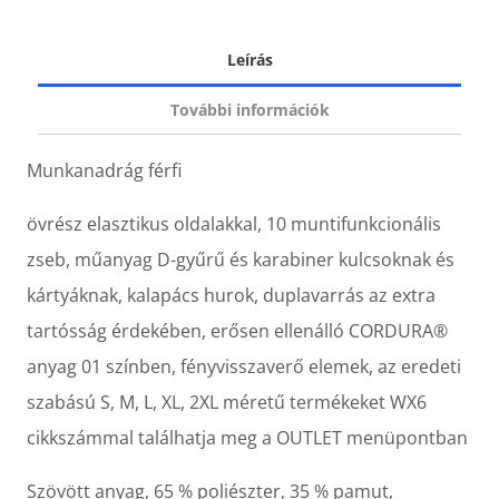
Leírás
További információk
Munkanadrág férfi
övrész elasztikus oldalakkal, 10 muntifunkcionális
zseb, műanyag D-gyűrű és karabiner kulcsoknak és
kártyáknak, kalapács hurok, duplavarrás az extra
tartósság érdekében, erősen ellenálló CORDURA®
anyag 01 színben, fényvisszaverő elemek, az eredeti
szabású S, M, L, XL, 2XL méretű termékeket WX6
cikkszámmal találhatja meg a OUTLET menüpontban
Szövött anyag, 65 % poliészter, 35 % pamut,