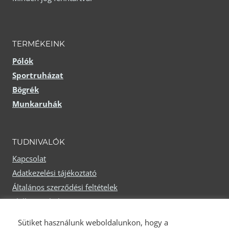
változatok
a
a
termékoldalon
termékoldalon
TERMÉKEINK
választhatók
választhatók
Pólók
ki
Sportruházat
ki
Bögrék
Munkaruhák
TUDNIVALÓK
Kapcsolat
Adatkezelési tájékoztató
Általános szerződési feltételek
Elállási nyilatkozat
Fizetési módok
Sütiket használunk weboldalunkon, hogy a