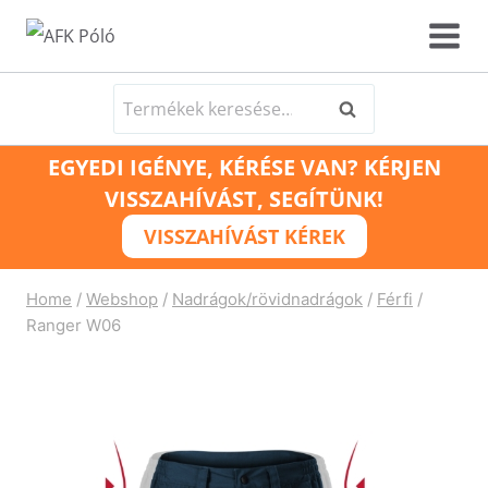
Skip
to
content
Keresés
Keresés
a
EGYEDI IGÉNYE, KÉRÉSE VAN? KÉRJEN
következőre:
VISSZAHÍVÁST, SEGÍTÜNK!
VISSZAHÍVÁST KÉREK
Home
/
Webshop
/
Nadrágok/rövidnadrágok
/
Férfi
/
Ranger W06