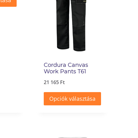
ztása
választhatók
ki
Cordura Canvas
Work Pants T61
21 165
Ft
Opciók választása
Ennek
a
terméknek