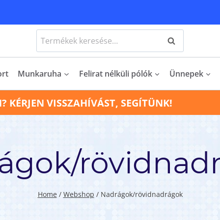
Keresés
Keresés
a
következőre:
ort
Munkaruha
Felirat nélküli pólók
Ünnepek
N? KÉRJEN VISSZAHÍVÁST, SEGÍTÜNK!
ágok/rövidnad
Home
/
Webshop
/
Nadrágok/rövidnadrágok