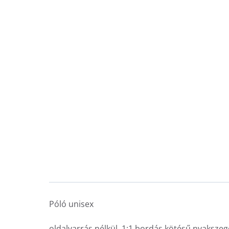
Póló unisex
oldalvarrás nélkül, 1:1 bordás kötésű nyakszeg