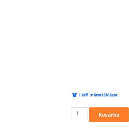
Férfi mérettáblázat
Parade
Kosárba
P71