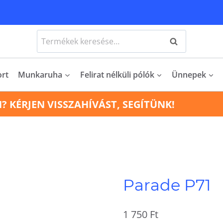
Keresés
Keresés
a
következőre:
ort
Munkaruha
Felirat nélküli pólók
Ünnepek
N? KÉRJEN VISSZAHÍVÁST, SEGÍTÜNK!
Parade P71
1 750
Ft