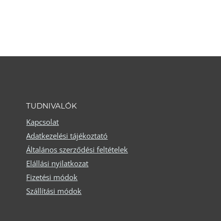
a
terméknek
több
variációja
van.
A
változatok
TUDNIVALÓK
a
Kapcsolat
termékoldalon
Adatkezelési tájékoztató
választhatók
Általános szerződési feltételek
ki
Elállási nyilatkozat
Fizetési módok
Szállítási módok