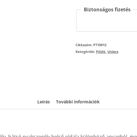
mennyiség
Biztonságos fizetés
Cikkszám:
P710012
Kategóriák:
Pólók
,
Unisex
Leírás
További információk
ély, hátsó nyakszegély belső oldala különböző anyagból, meg