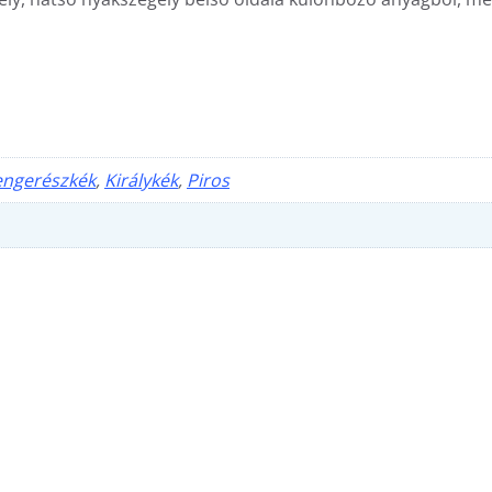
engerészkék
,
Királykék
,
Piros