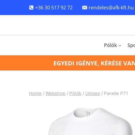
Skip
+36 30 517 92 72
rendeles@afk-kft.hu
to
content
Pólók
Sp
EGYEDI IGÉNYE, KÉRÉSE VA
Home
/
Webshop
/
Pólók
/
Unisex
/
Parade P71