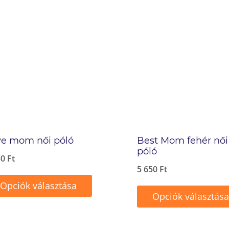
ve mom női póló
Best Mom fehér női
póló
50
Ft
5 650
Ft
Opciók választása
Opciók választása
ek
Ennek