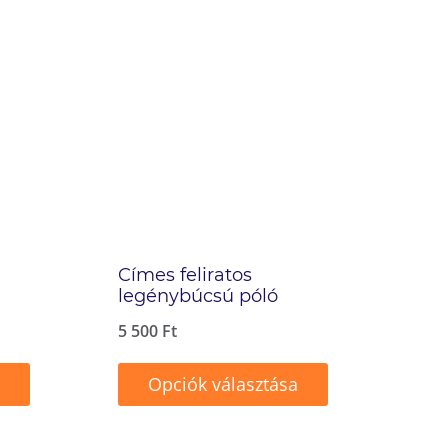
Címes feliratos
legénybúcsú póló
5 500
Ft
Opciók választása
Ennek