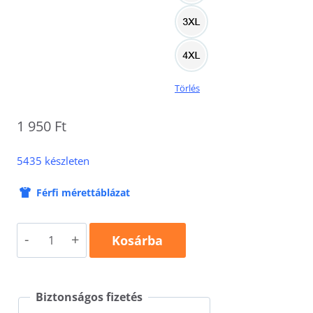
Törlés
1 950
Ft
5435 készleten
Férfi mérettáblázat
Paint
Kosárba
P73
mennyiség
Biztonságos fizetés