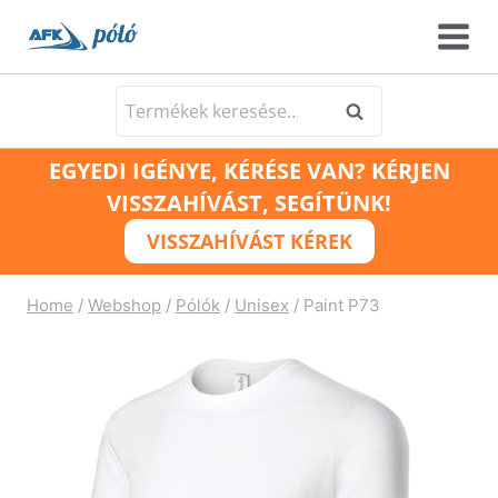
Skip
to
content
Keresés
Keresés
a
EGYEDI IGÉNYE, KÉRÉSE VAN? KÉRJEN
következőre:
VISSZAHÍVÁST, SEGÍTÜNK!
VISSZAHÍVÁST KÉREK
Home
/
Webshop
/
Pólók
/
Unisex
/
Paint P73