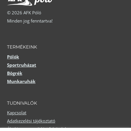
A
A
változatok
© 2026 AFK Póló
változatok
a
Minden jog fenntartva!
a
termékoldalon
termékoldalon
választhatók
választhatók
TERMÉKEINK
ki
ki
Pólók
Sportruházat
Bögrék
Munkaruhák
TUDNIVALÓK
Kapcsolat
Adatkezelési tájékoztató
Általános szerződési feltételek