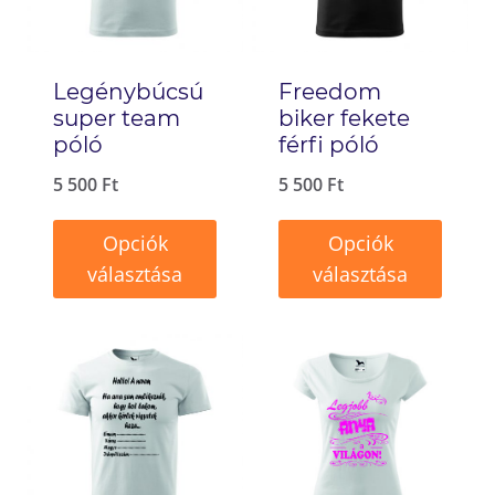
Legénybúcsú
Freedom
super team
biker fekete
póló
férfi póló
5 500
Ft
5 500
Ft
Opciók
Opciók
választása
választása
Ennek
Ennek
a
a
terméknek
terméknek
több
több
variációja
variációja
van.
van.