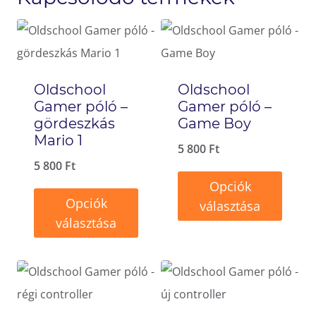
Oldschool
Oldschool
Gamer póló –
Gamer póló –
gördeszkás
Game Boy
Mario 1
5 800
Ft
5 800
Ft
Opciók
Opciók
választása
választása
Ennek
Ennek
a
a
terméknek
terméknek
több