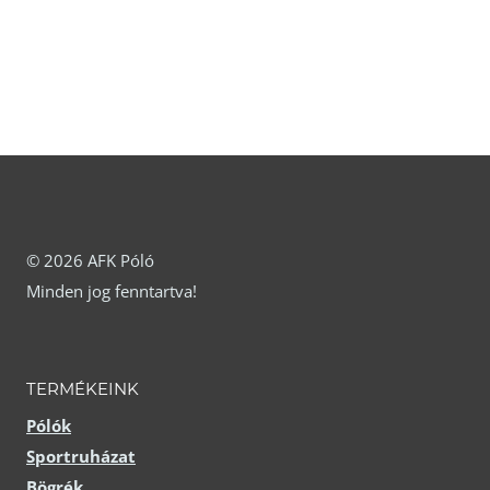
a
a
termékoldalon
termékoldalon
választhatók
választhatók
ki
ki
© 2026 AFK Póló
Minden jog fenntartva!
TERMÉKEINK
Pólók
Sportruházat
Bögrék