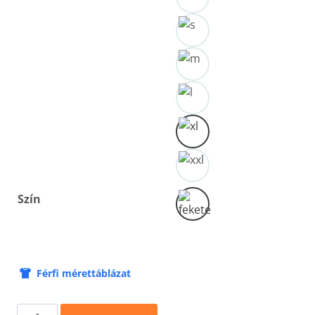
Szín
Férfi mérettáblázat
Oldschool