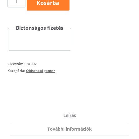
Kosárba
póló
-
Biztonságos fizetés
telefonfülke
mennyiség
Cikkszám:
POLD7
Kategória:
Oldschool gamer
Leírás
További információk