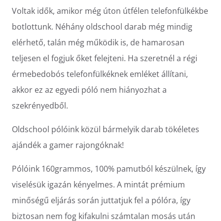
Voltak idők, amikor még úton útfélen telefonfülkékbe
botlottunk. Néhány oldschool darab még mindig
elérhető, talán még működik is, de hamarosan
teljesen el fogjuk őket felejteni. Ha szeretnél a régi
érmebedobós telefonfülkéknek emléket állítani,
akkor ez az egyedi póló nem hiányozhat a
szekrényedből.
Oldschool pólóink közül bármelyik darab tökéletes
ajándék a gamer rajongóknak!
Pólóink 160grammos, 100% pamutból készülnek, így
viselésük igazán kényelmes. A mintát prémium
minőségű eljárás során juttatjuk fel a pólóra, így
biztosan nem fog kifakulni számtalan mosás után