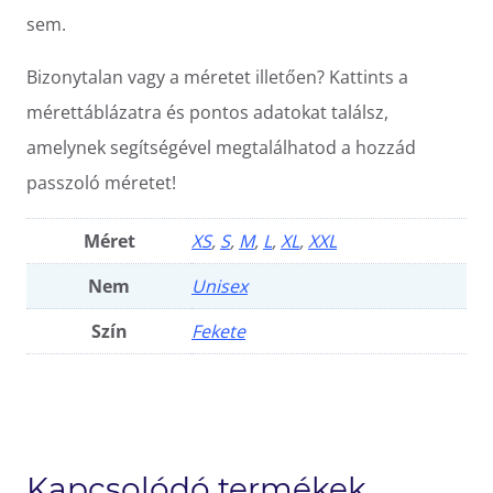
sem.
Bizonytalan vagy a méretet illetően? Kattints a
mérettáblázatra és pontos adatokat találsz,
amelynek segítségével megtalálhatod a hozzád
passzoló méretet!
Méret
XS
,
S
,
M
,
L
,
XL
,
XXL
Nem
Unisex
Szín
Fekete
Kapcsolódó termékek