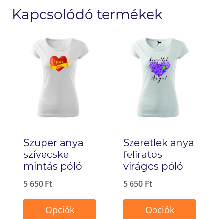
Kapcsolódó termékek
Szuper anya
Szeretlek anya
szívecske
feliratos
mintás póló
virágos póló
5 650
Ft
5 650
Ft
Opciók
Opciók