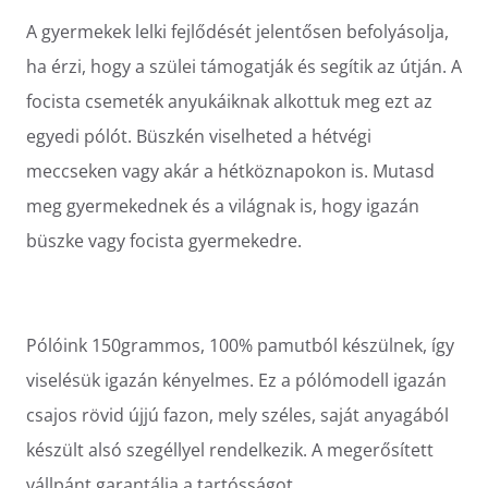
A gyermekek lelki fejlődését jelentősen befolyásolja,
ha érzi, hogy a szülei támogatják és segítik az útján. A
focista csemeték anyukáiknak alkottuk meg ezt az
egyedi pólót. Büszkén viselheted a hétvégi
meccseken vagy akár a hétköznapokon is. Mutasd
meg gyermekednek és a világnak is, hogy igazán
büszke vagy focista gyermekedre.
Pólóink 150grammos, 100% pamutból készülnek, így
viselésük igazán kényelmes. Ez a pólómodell igazán
csajos rövid újjú fazon, mely széles, saját anyagából
készült alsó szegéllyel rendelkezik. A megerősített
vállpánt garantálja a tartósságot.