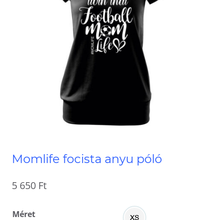
Momlife focista anyu póló
5 650
Ft
Méret