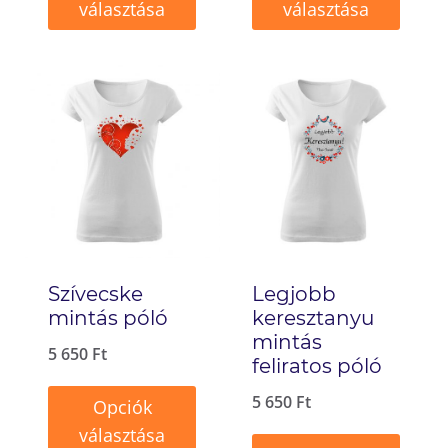
választása
választása
Ennek
Ennek
a
a
terméknek
terméknek
több
több
variációja
variációja
van.
van.
A
A
változatok
változatok
Szívecske
Legjobb
a
a
mintás póló
keresztanyu
termékoldalon
termékoldalon
mintás
5 650
Ft
választhatók
választhatók
feliratos póló
ki
ki
5 650
Ft
Opciók
választása