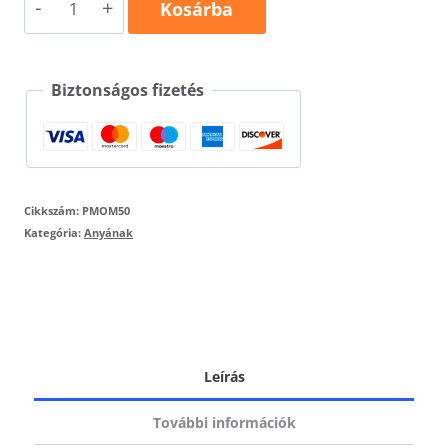
Momlife
Kosárba
focista
anyu
Biztonságos fizetés
póló
mennyiség
Cikkszám:
PMOM50
Kategória:
Anyának
Leírás
További információk