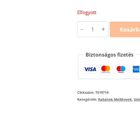
Elfogyott
Midi
Kosárb
Parka
High
Biztonságos fizetés
Vis
Bicolor
T51
mennyiség
Cikkszám:
T519714
Kategóriák:
Kabátok-Mellények
,
Uni