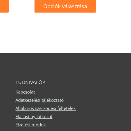
Opciók választása
Ennek
a
terméknek
több
variációja
van.
A
változatok
TUDNIVALÓK
a
Kapcsolat
Adatkezelési tájékoztató
termékoldalon
Általános szerződési feltételek
választhatók
Elállási nyilatkozat
ki
Fizetési módok