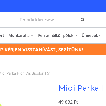
Keresés
Keresés
a
következőre:
ort
Munkaruha
Felirat nélküli pólók
Ünnepek
N? KÉRJEN VISSZAHÍVÁST, SEGÍTÜNK!
Midi Parka High Vis Bicolor T51
Midi Parka H
49 832
Ft