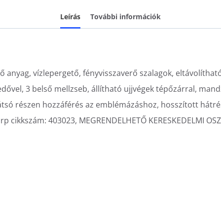
Leírás
További információk
egző anyag, vízlepergető, fényvisszaverő szalagok, eltávolíth
dővel, 3 belső mellzseb, állítható ujjvégek tépőzárral, mand
 hátsó részen hozzáférés az emblémázáshoz, hosszított hátrés
), Tricorp cikkszám: 403023, MEGRENDELHETŐ KERESKEDELMI