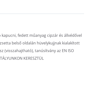
ató kapucni, fedett műanyag cipzár és állvédővel
zsetta belső oldalán hüvelykujjnak kialakított
z (visszahajtható), tanúsítvány az EN ISO
 OSZTÁLYUNKON KERESZTÜL