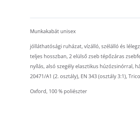
Munkakabát unisex
jólláthatósági ruházat, vízálló, szélálló és lél
teljes hosszban, 2 elülső zseb tépőzáras zsebfe
nyílás, alsó szegély elasztikus húzózsinórral,
20471/A1 (2. osztály), EN 343 (osztály 3:1
Oxford, 100 % poliészter