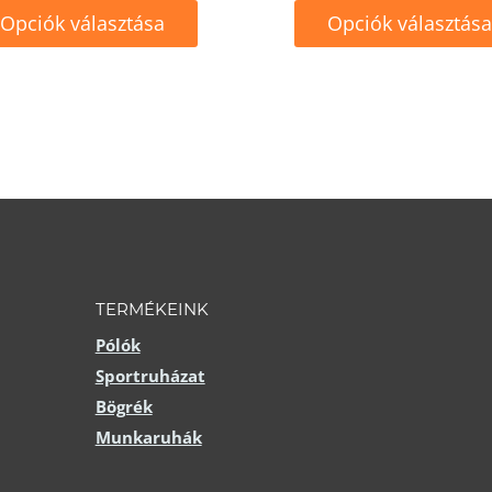
Opciók választása
Opciók választása
ek
Ennek
a
méknek
terméknek
b
több
ációja
variációja
van.
A
tozatok
változatok
TERMÉKEINK
a
Pólók
Sportruházat
mékoldalon
termékoldalon
Bögrék
aszthatók
választhatók
Munkaruhák
ki