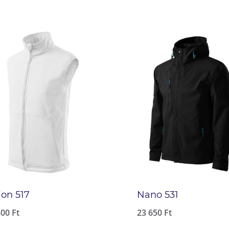
ion 517
Nano 531
800
Ft
23 650
Ft