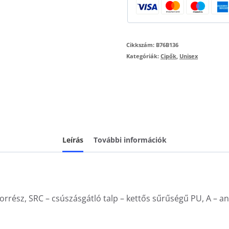
mennyiség
Cikkszám:
B76B136
Kategóriák:
Cipők
,
Unisex
Leírás
További információk
 orrész, SRC – csúszásgátló talp – kettős sűrűségű PU, A – an