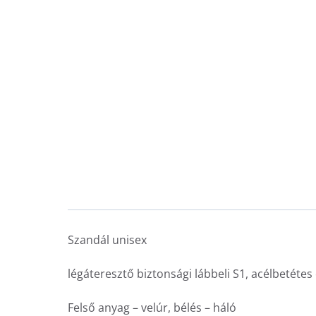
Szandál unisex
légáteresztő biztonsági lábbeli S1, acélbetétes
Felső anyag – velúr, bélés – háló