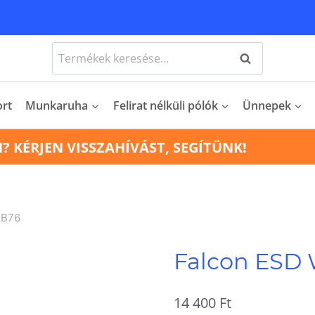
Keresés
Keresés
a
következőre:
ort
Munkaruha
Felirat nélküli pólók
Ünnepek
N? KÉRJEN VISSZAHÍVÁST, SEGÍTÜNK!
 B76
Falcon ESD
14 400
Ft