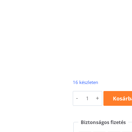
16 készleten
Falcon
Kosárb
ESD
W
Biztonságos fizetés
B76