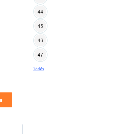
Törlés
a