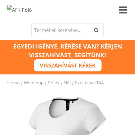
Skip
to
content
Keresés
Keresés
a
EGYEDI IGÉNYE, KÉRÉSE VAN? KÉRJEN
következőre:
VISSZAHÍVÁST, SEGÍTÜNK!
VISSZAHÍVÁST KÉREK
Home
/
Webshop
/
Pólók
/
Női
/
Exclusive 154