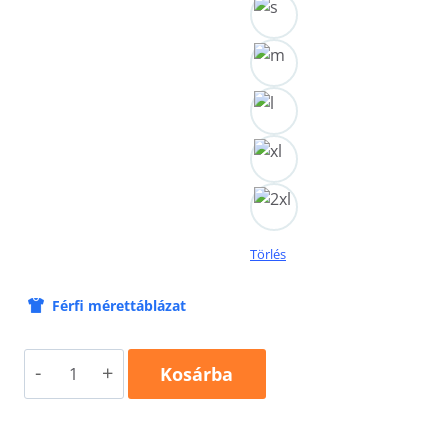
Törlés
Férfi mérettáblázat
Exclusive
Kosárba
154
mennyiség