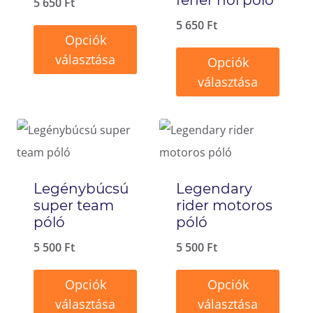
5 650
Ft
5 650
Ft
Opciók
választása
Opciók
választása
Ennek
a
Ennek
terméknek
a
több
terméknek
variációja
több
Legénybúcsú
Legendary
van.
variációja
super team
rider motoros
A
van.
póló
póló
változatok
A
5 500
Ft
5 500
Ft
a
változatok
Opciók
Opciók
termékoldalon
a
választása
választása
választhatók
termékoldalon