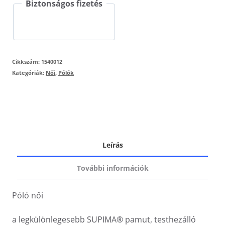
Biztonságos fizetés
Cikkszám:
1540012
Kategóriák:
Női
,
Pólók
Leírás
További információk
Póló női
a legkülönlegesebb SUPIMA® pamut, testhezálló