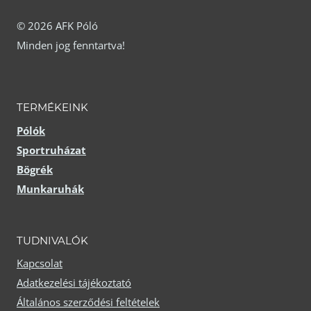
A
változatok
változatok
© 2026 AFK Póló
a
Minden jog fenntartva!
a
termékoldalon
termékoldalon
választhatók
választhatók
ki
TERMÉKEINK
ki
Pólók
Sportruházat
Bögrék
Munkaruhák
TUDNIVALÓK
Kapcsolat
Adatkezelési tájékoztató
Általános szerződési feltételek