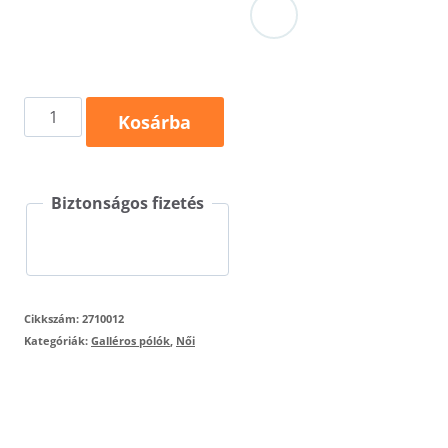
Dress
Kosárba
up
271
Biztonságos fizetés
mennyiség
Cikkszám:
2710012
Kategóriák:
Galléros pólók
,
Női