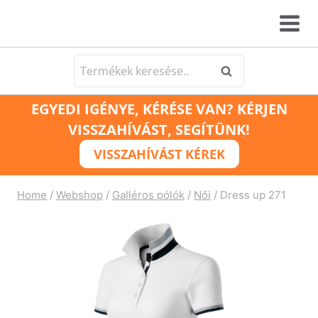
Skip
to
content
Keresés
Keresés
a
EGYEDI IGÉNYE, KÉRÉSE VAN? KÉRJEN
következőre:
VISSZAHÍVÁST, SEGÍTÜNK!
VISSZAHÍVÁST KÉREK
Home
/
Webshop
/
Galléros pólók
/
Női
/
Dress up 271