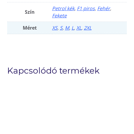
Petrol kék
,
F1 piros
,
Fehér
,
Szín
Fekete
Méret
XS
,
S
,
M
,
L
,
XL
,
2XL
Kapcsolódó termékek