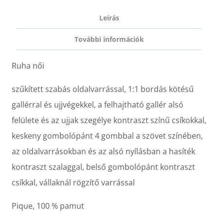
Leírás
További információk
Ruha női
szűkített szabás oldalvarrással, 1:1 bordás kötésű
gallérral és ujjvégekkel, a felhajtható gallér alsó
felülete és az ujjak szegélye kontraszt színű csíkokkal,
keskeny gombolópánt 4 gombbal a szövet színében,
az oldalvarrásokban és az alsó nyílásban a hasíték
kontraszt szalaggal, belső gombolópánt kontraszt
csíkkal, vállaknál rögzítő varrással
Pique, 100 % pamut