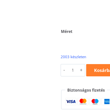
Méret
2003 készleten
Beanie
Kosárb
315
mennyiség
Biztonságos fizetés