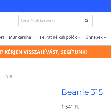
Keresés
Keresés
a
következőre:
ort
Munkaruha
Felirat nélküli pólók
Ünnepek
N? KÉRJEN VISSZAHÍVÁST, SEGÍTÜNK!
nie 315
Beanie 315
1 541
Ft