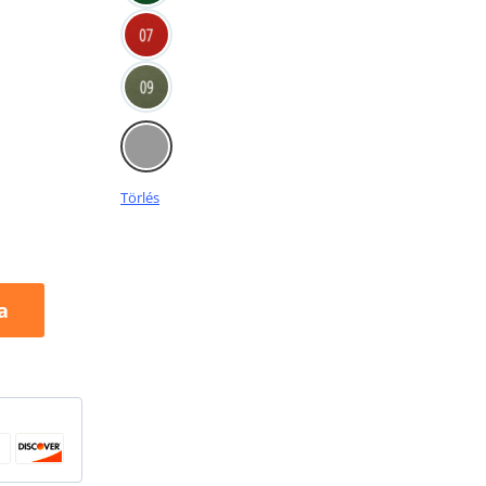
Törlés
a