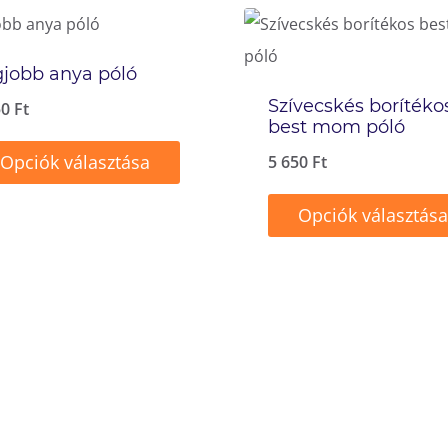
jobb anya póló
Szívecskés borítéko
50
Ft
best mom póló
Opciók választása
5 650
Ft
ek
Opciók választása
Ennek
méknek
a
b
terméknek
ációja
több
variációja
van.
tozatok
A