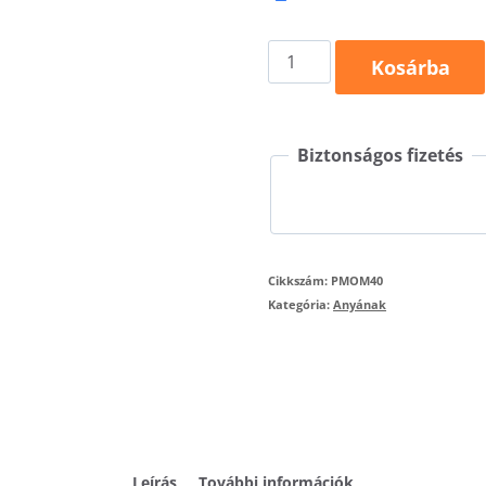
Anyaként
Kosárba
póló
mennyiség
Biztonságos fizetés
Cikkszám:
PMOM40
Kategória:
Anyának
Leírás
További információk