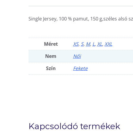
Single Jersey, 100 % pamut, 150 g,széles alsó sz
Méret
XS
,
S
,
M
,
L
,
XL
,
XXL
Nem
Női
Szín
Fekete
Kapcsolódó termékek