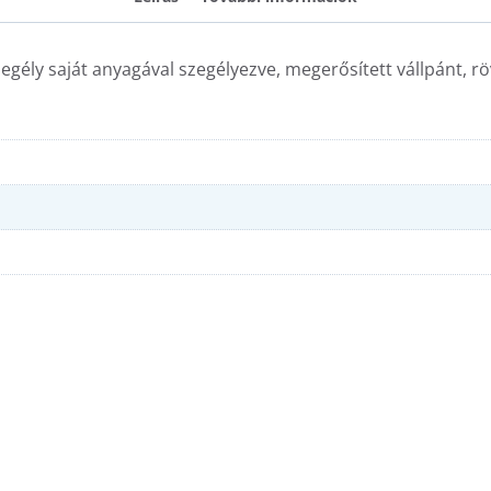
egély saját anyagával szegélyezve, megerősített vállpánt, röv