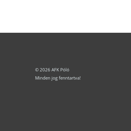
a
változatok
ter
a
vál
termékoldalon
ki
választhatók
ki
© 2026 AFK Póló
Minden jog fenntartva!