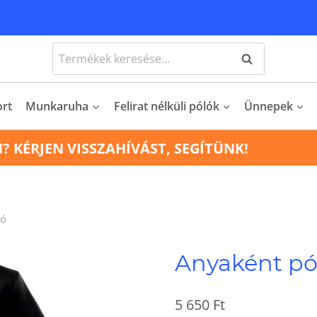
Keresés
Keresés
a
következőre:
ort
Munkaruha
Felirat nélküli pólók
Ünnepek
N? KÉRJEN VISSZAHÍVÁST, SEGÍTÜNK!
ló
Anyaként pó
5 650
Ft