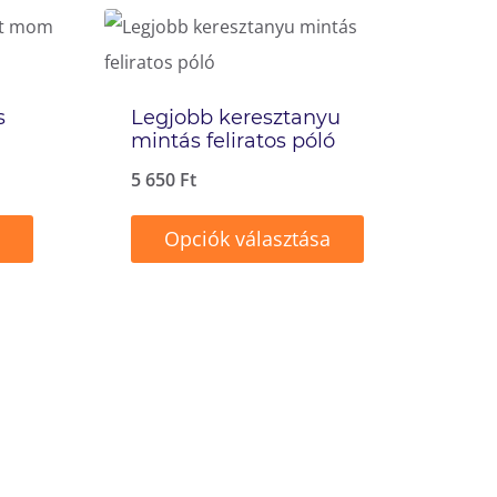
s
Legjobb keresztanyu
mintás feliratos póló
5 650
Ft
Opciók választása
Ennek
a
terméknek
több
variációja
van.
A