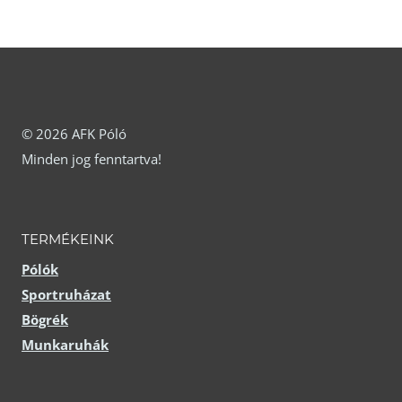
választhatók
ki
ki
© 2026 AFK Póló
Minden jog fenntartva!
TERMÉKEINK
Pólók
Sportruházat
Bögrék
Munkaruhák