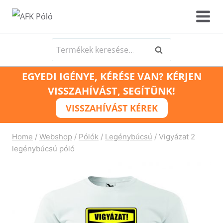
Skip
to
content
Keresés
Keresés
a
EGYEDI IGÉNYE, KÉRÉSE VAN? KÉRJEN
következőre:
VISSZAHÍVÁST, SEGÍTÜNK!
VISSZAHÍVÁST KÉREK
Home
/
Webshop
/
Pólók
/
Legénybúcsú
/
Vigyázat 2
legénybúcsú póló