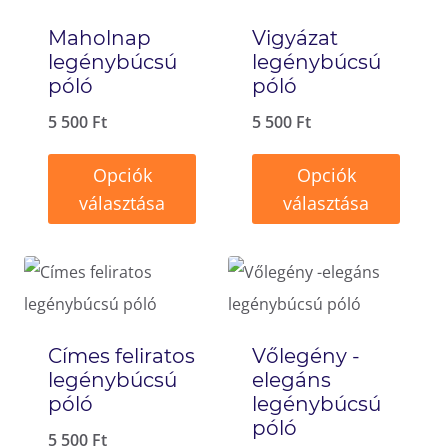
Maholnap
Vigyázat
legénybúcsú
legénybúcsú
póló
póló
5 500
Ft
5 500
Ft
Opciók
Opciók
választása
választása
Ennek
Ennek
a
a
terméknek
terméknek
több
több
Címes feliratos
Vőlegény -
variációja
variációja
legénybúcsú
elegáns
van.
van.
póló
legénybúcsú
póló
A
A
5 500
Ft