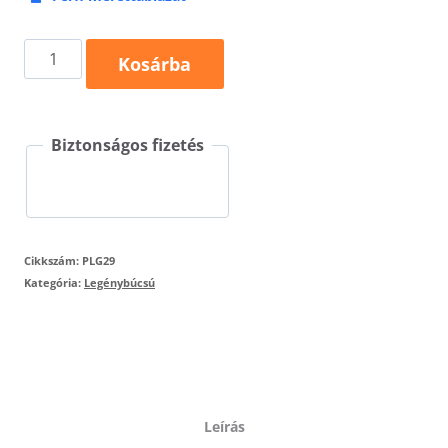
Vigyázat
Kosárba
2
legénybúcsú
Biztonságos fizetés
póló
mennyiség
Cikkszám:
PLG29
Kategória:
Legénybúcsú
Leírás