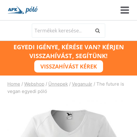
Skip
to
content
Keresés
Keresés
a
EGYEDI IGÉNYE, KÉRÉSE VAN? KÉRJEN
következőre:
VISSZAHÍVÁST, SEGÍTÜNK!
VISSZAHÍVÁST KÉREK
Home
/
Webshop
/
Ünnepek
/
Veganuár
/
The future is
vegan egyedi póló