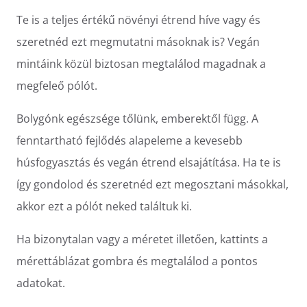
Te is a teljes értékű növényi étrend híve vagy és
szeretnéd ezt megmutatni másoknak is? Vegán
mintáink közül biztosan megtalálod magadnak a
megfeleő pólót.
Bolygónk egészsége tőlünk, emberektől függ. A
fenntartható fejlődés alapeleme a kevesebb
húsfogyasztás és vegán étrend elsajátítása. Ha te is
így gondolod és szeretnéd ezt megosztani másokkal,
akkor ezt a pólót neked találtuk ki.
Ha bizonytalan vagy a méretet illetően, kattints a
mérettáblázat gombra és megtalálod a pontos
adatokat.