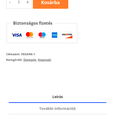
The
Kosárba
future
is
Biztonságos fizetés
vegan
egyedi
póló
mennyiség
Cikkszám:
VEGAN6-1
Kategóriák:
Ünnepek
,
Veganuár
Leírás
További információk