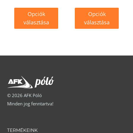
ki
Opciók
Opciók
választása
választása
Ennek
Ennek
a
a
terméknek
terméknek
több
több
variációja
variációja
van.
van.
A
A
© 2026 AFK Póló
változatok
változatok
Minden jog fenntartva!
a
a
termékoldalon
termékoldalon
választhatók
választhatók
TERMÉKEINK