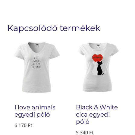
Kapcsolódó termékek
I love animals
Black & White
egyedi póló
cica egyedi
póló
6 170
Ft
5 340
Ft