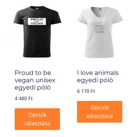
a
terméknek
terméknek
több
több
variációja
variációja
van.
van.
A
A
változatok
változatok
a
Proud to be
I love animals
a
termékoldalon
vegan unisex
egyedi póló
termékoldalon
választhatók
egyedi póló
6 170
Ft
választhatók
ki
4 480
Ft
ki
Opciók
Opciók
választása
választása
Ennek
Ennek
a