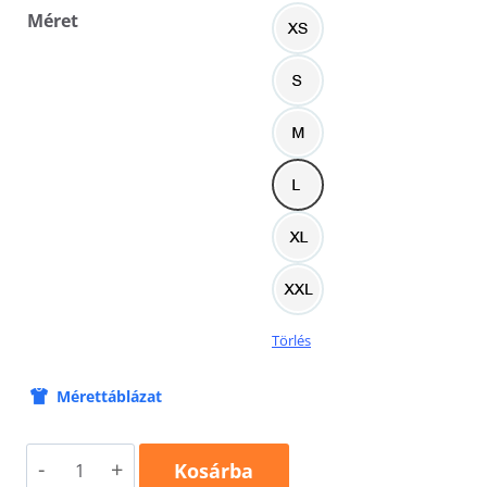
Méret
Törlés
Mérettáblázat
Szeretlek
Kosárba