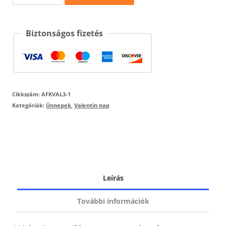
egyedi
póló
Biztonságos fizetés
mennyiség
Cikkszám:
AFKVAL3-1
Kategóriák:
Ünnepek
,
Valentin nap
Leírás
További információk