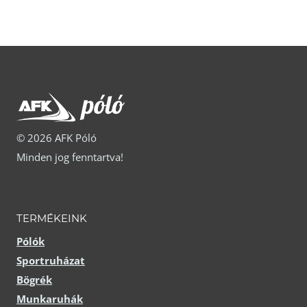
a
terméknek
terméknek
több
több
variációja
variációja
van.
van.
A
A
változatok
© 2026 AFK Póló
változatok
a
Minden jog fenntartva!
a
termékoldalon
termékoldalon
választhatók
választhatók
ki
TERMÉKEINK
ki
Pólók
Sportruházat
Bögrék
Munkaruhák