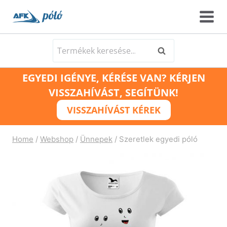
Skip
to
content
Keresés
Keresés
a
EGYEDI IGÉNYE, KÉRÉSE VAN? KÉRJEN
következőre:
VISSZAHÍVÁST, SEGÍTÜNK!
VISSZAHÍVÁST KÉREK
Home
/
Webshop
/
Ünnepek
/
Szeretlek egyedi póló