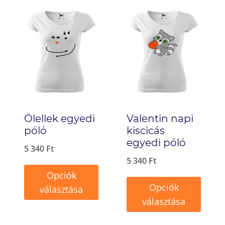
Ölellek egyedi
Valentin napi
póló
kiscicás
egyedi póló
5 340
Ft
5 340
Ft
Opciók
Opciók
választása
választása
Ennek
Ennek
a