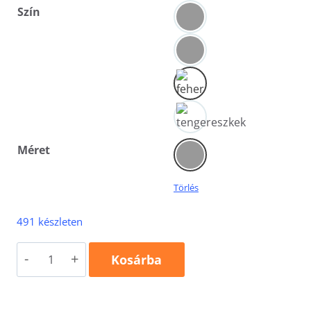
Szín
Méret
Törlés
491 készleten
Organic
Kosárba
(GOTS)
918