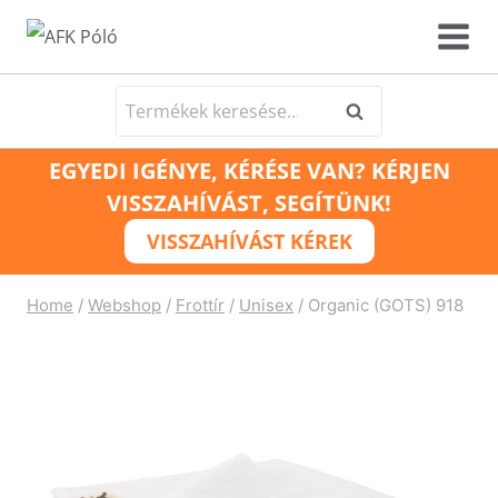
Skip
to
content
Keresés
Keresés
a
EGYEDI IGÉNYE, KÉRÉSE VAN? KÉRJEN
következőre:
VISSZAHÍVÁST, SEGÍTÜNK!
VISSZAHÍVÁST KÉREK
Home
/
Webshop
/
Frottír
/
Unisex
/
Organic (GOTS) 918