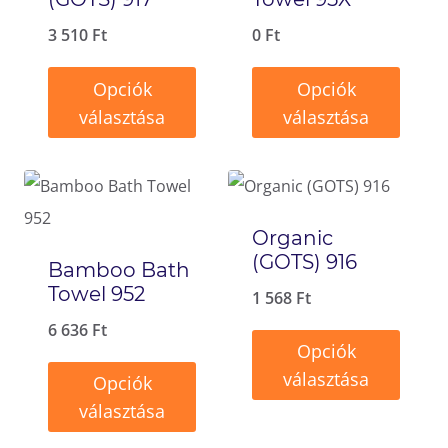
3 510
Ft
0
Ft
Opciók
Opciók
választása
választása
Ennek
Ennek
a
a
terméknek
terméknek
Organic
több
több
(GOTS) 916
Bamboo Bath
variációja
variációja
Towel 952
1 568
Ft
van.
van.
6 636
Ft
A
A
Opciók
változatok
változatok
választása
Opciók
a
a
választása
Ennek
termékoldalon
termékoldalon
Ennek
a