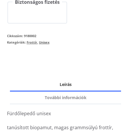
Biztonságos fizetés
mennyiség
Cikkszám:
9180002
Kategóriák:
Frottír
,
Unisex
Leírás
További információk
Fürdőlepedő unisex
tanúsított biopamut, magas grammsúlyú frottír,