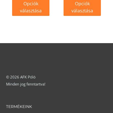
Opciók
Opciók
választása
választása
Ennek
Ennek
a
a
terméknek
terméknek
több
több
variációja
variációja
van.
van.
A
A
változatok
változatok
© 2026 AFK Póló
Minden jog fenntartva!
a
a
termékoldalon
termékoldalon
választhatók
választhatók
TERMÉKEINK
ki
ki