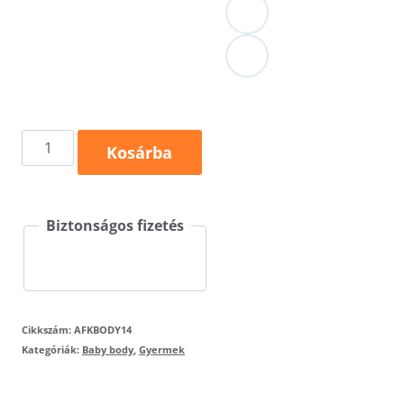
"One
Kosárba
Year"
egyedi
Biztonságos fizetés
body
babáknak
mennyiség
Cikkszám:
AFKBODY14
Kategóriák:
Baby body
,
Gyermek