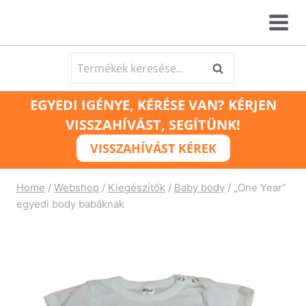
Skip
to
content
Keresés
Keresés
a
EGYEDI IGÉNYE, KÉRÉSE VAN? KÉRJEN
következőre:
VISSZAHÍVÁST, SEGÍTÜNK!
VISSZAHÍVÁST KÉREK
Home
/
Webshop
/
Kiegészítők
/
Baby body
/
„One Year”
egyedi body babáknak