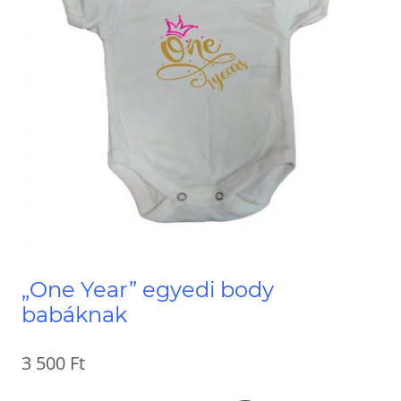
„One Year” egyedi body
babáknak
3 500
Ft