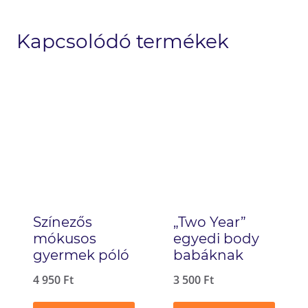
Kapcsolódó termékek
Színezős
„Two Year”
mókusos
egyedi body
gyermek póló
babáknak
4 950
Ft
3 500
Ft