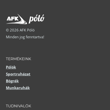
ki
ki
© 2026 AFK Póló
Minden jog fenntartva!
TERMÉKEINK
Pólók
Sportruházat
Bögrék
Munkaruhák
TUDNIVALÓK