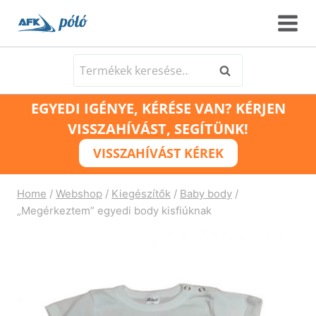
Skip
to
content
Keresés
Keresés
a
EGYEDI IGÉNYE, KÉRÉSE VAN? KÉRJEN
következőre:
VISSZAHÍVÁST, SEGÍTÜNK!
VISSZAHÍVÁST KÉREK
Home
/
Webshop
/
Kiegészítők
/
Baby body
/
„Megérkeztem” egyedi body kisfiúknak