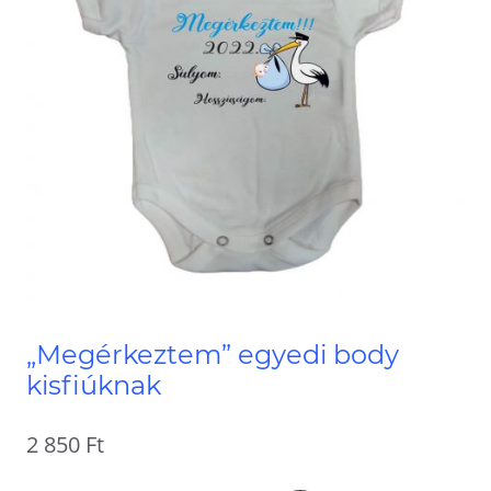
„Megérkeztem” egyedi body
kisfiúknak
2 850
Ft