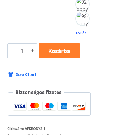
Törlés
"Megérkeztem"
Kosárba
egyedi
body
Size Chart
kisfiúknak
mennyiség
Biztonságos fizetés
Cikkszám:
AFKBODY3-1