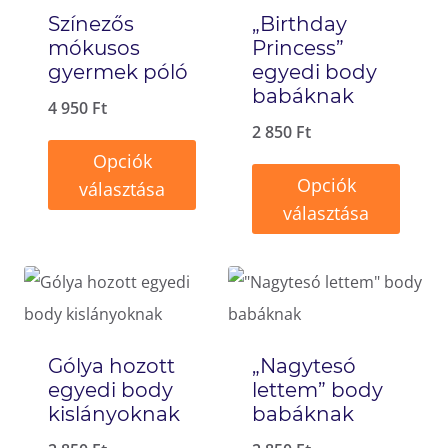
Színezős
„Birthday
mókusos
Princess”
gyermek póló
egyedi body
babáknak
4 950
Ft
2 850
Ft
Opciók
Opciók
választása
választása
Ennek
Ennek
a
a
terméknek
terméknek
több
több
variációja
Gólya hozott
„Nagytesó
variációja
van.
egyedi body
lettem” body
van.
kislányoknak
babáknak
A
A