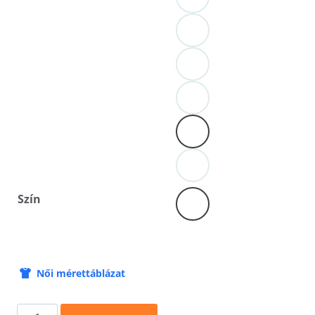
Szín
Női mérettáblázat
Lánybúcsú