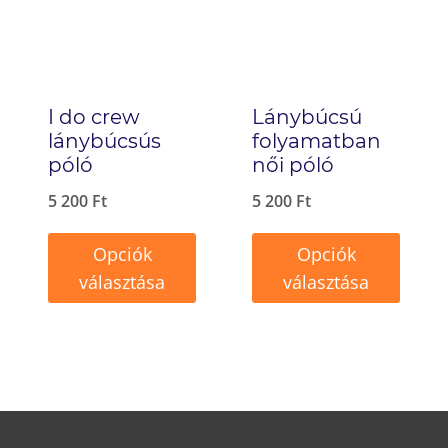
A
van.
változatok
A
a
változatok
termékoldalon
I do crew
Lánybúcsú
a
választhatók
lánybúcsús
folyamatban
termékoldalon
póló
női póló
ki
választhatók
5 200
Ft
5 200
Ft
ki
Opciók
Opciók
választása
választása
Ennek
Ennek
a
a
terméknek
terméknek
több
több
variációja
variációja