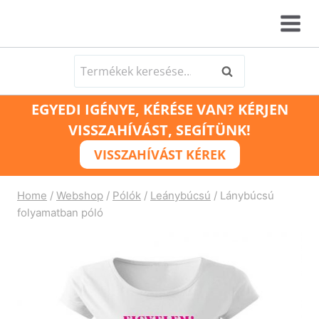
Skip
to
content
Keresés
Keresés
a
EGYEDI IGÉNYE, KÉRÉSE VAN? KÉRJEN
következőre:
VISSZAHÍVÁST, SEGÍTÜNK!
VISSZAHÍVÁST KÉREK
Home
/
Webshop
/
Pólók
/
Leánybúcsú
/
Lánybúcsú
folyamatban póló