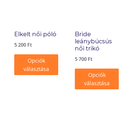
Elkelt női póló
Bride
leánybúcsús
5 200
Ft
női trikó
5 700
Ft
Opciók
választása
Opciók
Ennek
választása
a
Ennek
terméknek
a
több
terméknek
variációja
több
van.
variációja