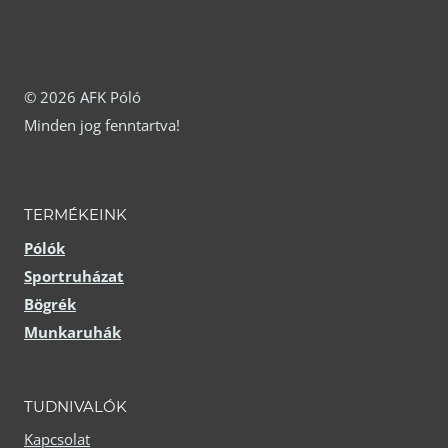
van.
van.
A
A
változatok
változatok
© 2026 AFK Póló
Minden jog fenntartva!
a
a
termékoldalon
termékoldalon
választhatók
választhatók
TERMÉKEINK
ki
ki
Pólók
Sportruházat
Bögrék
Munkaruhák
TUDNIVALÓK
Kapcsolat