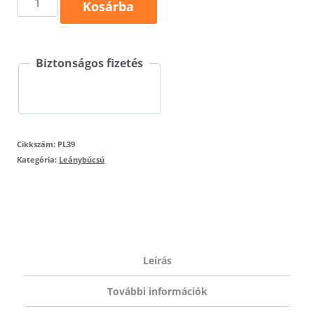
Kosárba
folyamatban
póló
Biztonságos fizetés
mennyiség
Cikkszám:
PL39
Kategória:
Leánybúcsú
Leírás
További információk