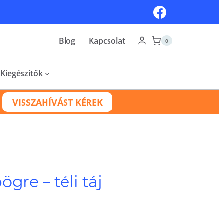
-
téli
Blog
Kapcsolat
0
táj
mennyiség
Kiegészítők
VISSZAHÍVÁST KÉREK
gre – téli táj