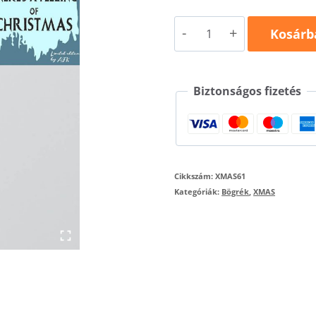
Karácsonyi
Kosárb
bögre
-
Biztonságos fizetés
téli
táj
mennyiség
Cikkszám:
XMAS61
Kategóriák:
Bögrék
,
XMAS