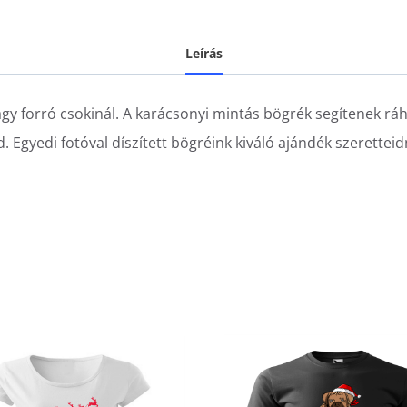
Leírás
vagy forró csokinál. A karácsonyi mintás bögrék segítenek r
Egyedi fotóval díszített bögréink kiváló ajándék szeretteid