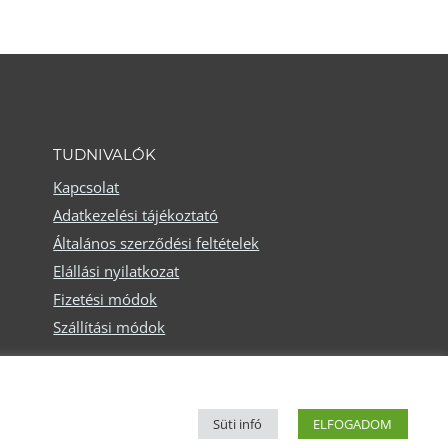
több
variációja
van.
A
változatok
TUDNIVALÓK
a
Kapcsolat
termékoldalon
Adatkezelési tájékoztató
választhatók
Általános szerződési feltételek
ki
Elállási nyilatkozat
Fizetési módok
Szállítási módok
Süti infó
ELFOGADOM