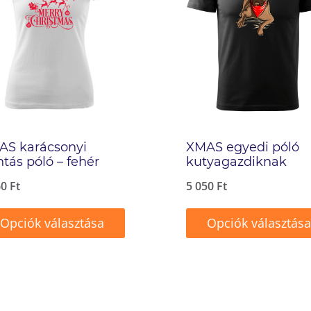
AS karácsonyi
XMAS egyedi póló
tás póló – fehér
kutyagazdiknak
60
Ft
5 050
Ft
Opciók választása
Opciók választása
ek
Ennek
a
méknek
terméknek