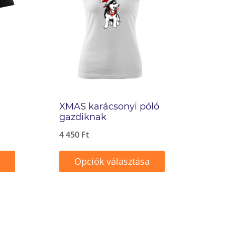
XMAS karácsonyi póló
gazdiknak
4 450
Ft
Opciók választása
Ennek
a
terméknek