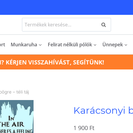
Keresés
Keresés
a
következőre:
ort
Munkaruha
Felirat nélküli pólók
Ünnepek
N? KÉRJEN VISSZAHÍVÁST, SEGÍTÜNK!
ögre – téli táj
Karácsonyi bö
1 900
Ft