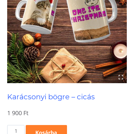
Karácsonyi bögre – cicás
1 900
Ft
Karácsonyi
Kosárba