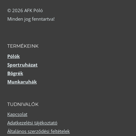
a
változatok
© 2026 AFK Póló
termékoldalon
Minden jog fenntartva!
a
választhatók
termékoldalon
ki
választhatók
TERMÉKEINK
ki
Pólók
Sportruházat
Bögrék
Munkaruhák
TUDNIVALÓK
Kapcsolat
Adatkezelési tájékoztató
Általános szerződési feltételek