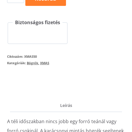
bögre
-
Biztonságos fizetés
cicás
mennyiség
Cikkszám:
XMAS50
Kategóriák:
Bögrék
,
XMAS
Leírás
A téli időszakban nincs jobb egy forró teánál vagy
forró csokinál. A karácsonyi mintás bögrék segítenek