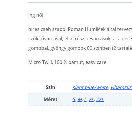
Ing női
híres cseh szabó, Roman Humlíček által tervezv
szűkítővarrásal, első rész bevarrásokkal a deré
gombbal, gyöngy gombok 00 színben (2 tartalék 
Micro Twill, 100 % pamut, easy care
Szín
slant blue/white
,
viharszü
Méret
S
,
M
,
L
,
XL
,
2XL