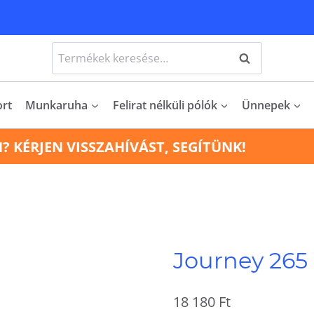
Keresés
Keresés
a
következőre:
ort
Munkaruha
Felirat nélküli pólók
Ünnepek
N? KÉRJEN VISSZAHÍVÁST, SEGÍTÜNK!
Journey 265
18 180
Ft