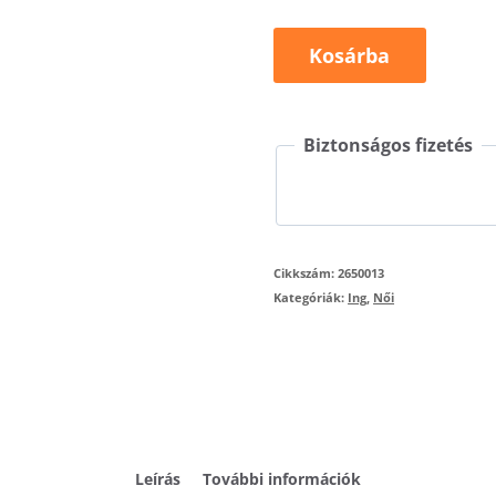
Journey
Kosárba
265
mennyiség
Biztonságos fizetés
Cikkszám:
2650013
Kategóriák:
Ing
,
Női
Leírás
További információk