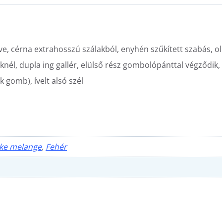
e, cérna extrahosszú szálakból, enyhén szűkített szabás, ol
knél, dupla ing gallér, elülső rész gombolópánttal végződik,
gomb), ívelt alsó szél
rke melange
,
Fehér