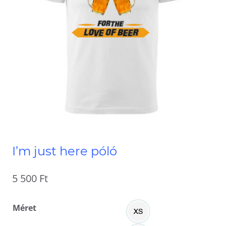
I’m just here póló
5 500
Ft
Méret