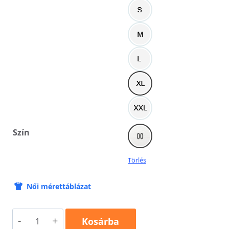
Szín
Törlés
Női mérettáblázat
I'm
Kosárba