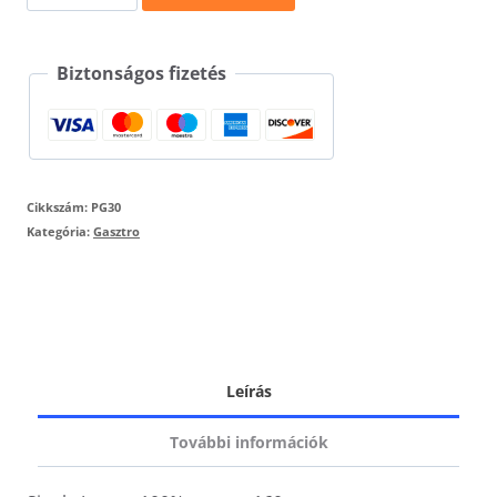
just
here
Biztonságos fizetés
póló
mennyiség
Cikkszám:
PG30
Kategória:
Gasztro
Leírás
További információk