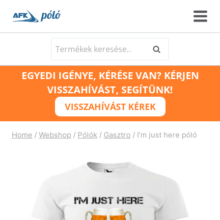
Skip
to
content
Keresés
Keresés
a
EGYEDI IGÉNYE, KÉRÉSE VAN? KÉRJEN
következőre:
VISSZAHÍVÁST, SEGÍTÜNK!
VISSZAHÍVÁST KÉREK
Home
/
Webshop
/
Pólók
/
Gasztro
/
I’m just here póló