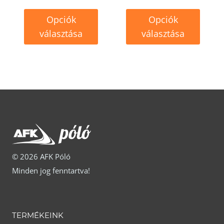
ki
ki
Opciók
Opciók
választása
választása
Ennek
Ennek
a
a
terméknek
terméknek
több
több
variációja
variációja
van.
van.
A
A
© 2026 AFK Póló
változatok
változatok
Minden jog fenntartva!
a
a
termékoldalon
termékoldalon
választhatók
választhatók
TERMÉKEINK