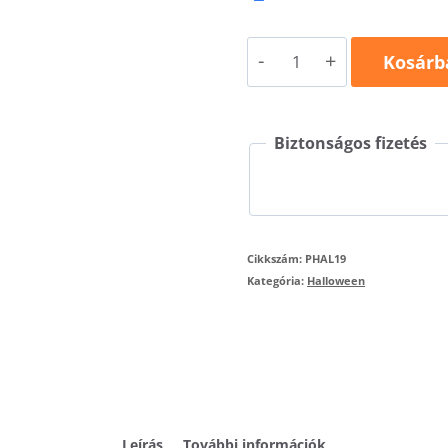
Halloween
Kosárb
Hand
Fuck
Biztonságos fizetés
póló
mennyiség
Cikkszám:
PHAL19
Kategória:
Halloween
Leírás
További információk