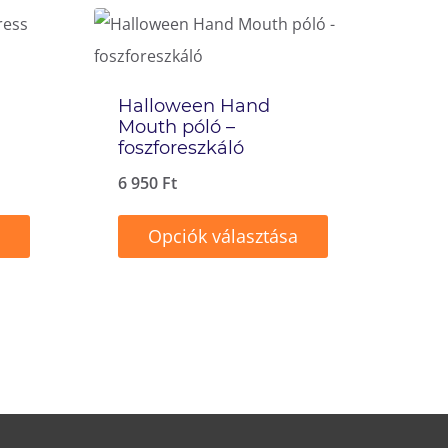
Halloween Hand
Mouth póló –
foszforeszkáló
6 950
Ft
Opciók választása
Ennek
a
terméknek
több
variációja
van.