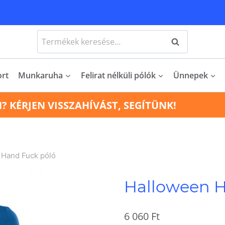
Keresés
Keresés
a
következőre:
ort
Munkaruha
Felirat nélküli pólók
Ünnepek
N? KÉRJEN VISSZAHÍVÁST, SEGÍTÜNK!
 Hand Fuck póló
Halloween H
6 060
Ft