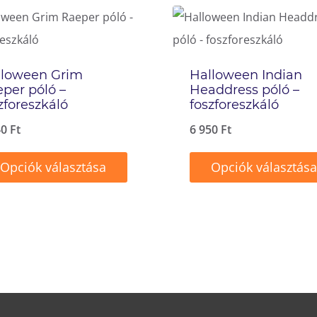
lloween Grim
Halloween Indian
per póló –
Headdress póló –
zforeszkáló
foszforeszkáló
40
Ft
6 950
Ft
Opciók választása
Opciók választása
ek
Ennek
a
méknek
terméknek
b
több
ációja
variációja
van.