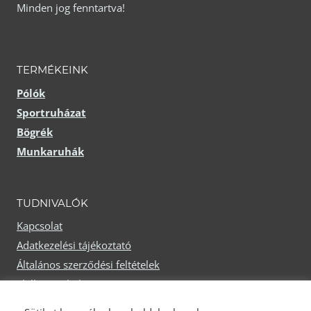
Minden jog fenntartva!
ki
ki
TERMÉKEINK
Pólók
Sportruházat
Bögrék
Munkaruhák
TUDNIVALÓK
Kapcsolat
Adatkezelési tájékoztató
Általános szerződési feltételek
Elállási nyilatkozat
Fizetési módok