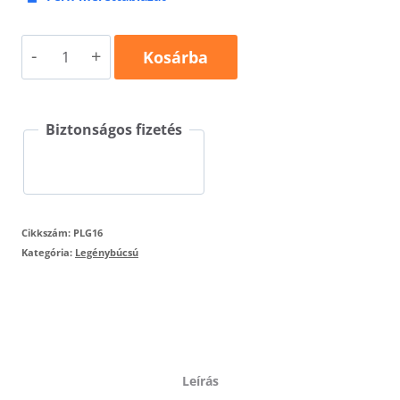
Elkelt
Kosárba
legénybúcsú
póló
Biztonságos fizetés
mennyiség
Cikkszám:
PLG16
Kategória:
Legénybúcsú
Leírás