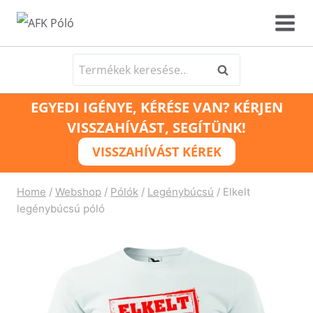
Skip
to
content
Keresés
Keresés
a
EGYEDI IGÉNYE, KÉRÉSE VAN? KÉRJEN
következőre:
VISSZAHÍVÁST, SEGÍTÜNK!
VISSZAHÍVÁST KÉREK
Home
/
Webshop
/
Pólók
/
Legénybúcsú
/
Elkelt
legénybúcsú póló