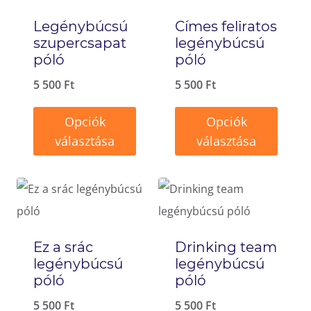
Legénybúcsú
Címes feliratos
szupercsapat
legénybúcsú
póló
póló
5 500
Ft
5 500
Ft
Opciók
Opciók
választása
választása
Ennek
Ennek
a
a
terméknek
terméknek
több
több
Ez a srác
Drinking team
variációja
variációja
legénybúcsú
legénybúcsú
van.
van.
póló
póló
A
A
5 500
Ft
5 500
Ft