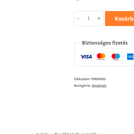
Anya
Kosárb
Taxi
póló
Biztonságos fizetés
mennyiség
Cikkszám:
PMOM33
Kategória:
Anyának