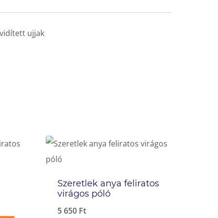
idített ujjak
Szeretlek anya feliratos
virágos póló
5 650
Ft