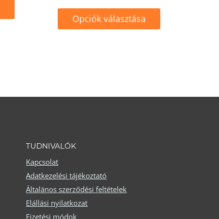
Opciók választása
Ennek
a
terméknek
több
variációja
van.
A
változatok
TUDNIVALÓK
a
Kapcsolat
Adatkezelési tájékoztató
termékoldalon
Általános szerződési feltételek
választhatók
Elállási nyilatkozat
ki
Fizetési módok