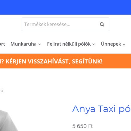
Keresés
Keresés
a
következőre:
ort
Munkaruha
Felirat nélküli pólók
Ünnepek
N? KÉRJEN VISSZAHÍVÁST, SEGÍTÜNK!
ló
Anya Taxi pó
5 650
Ft