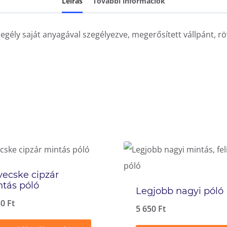
Leírás
További információk
egély saját anyagával szegélyezve, megerősített vállpánt, röv
vecske cipzár
tás póló
Legjobb nagyi póló
50
Ft
5 650
Ft