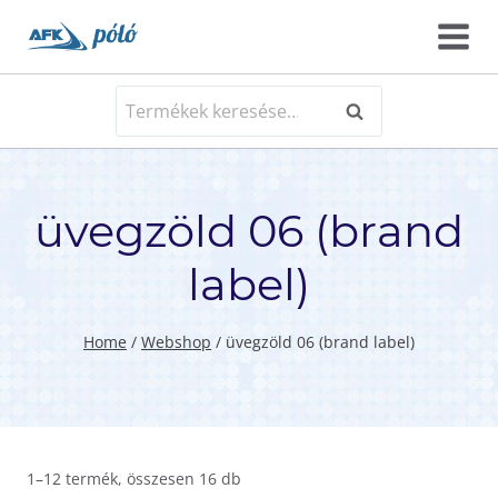
Skip
to
content
Keresés
Keresés
a
következőre:
üvegzöld 06 (brand
label)
Home
/
Webshop
/
üvegzöld 06 (brand label)
1–12 termék, összesen 16 db