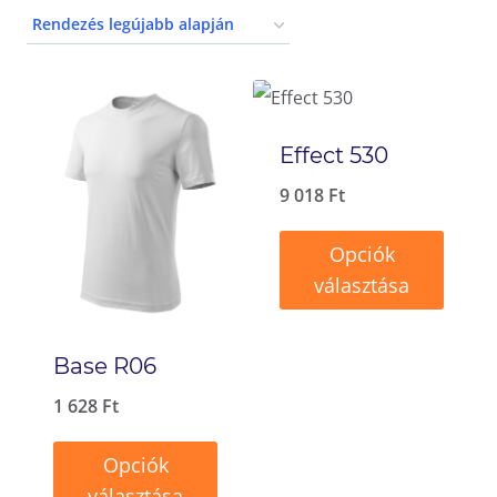
Effect 530
9 018
Ft
Opciók
választása
Ennek
a
Base R06
terméknek
1 628
Ft
több
Opciók
variációja
választása