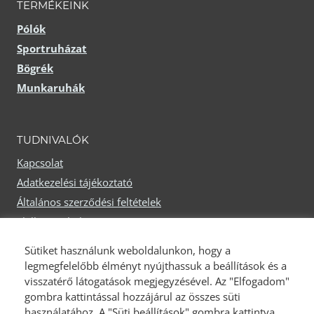
TERMÉKEINK
Pólók
Sportruházat
Bögrék
Munkaruhák
TUDNIVALÓK
Kapcsolat
Adatkezelési tájékoztató
Általános szerződési feltételek
Elállási nyilatkozat
Fizetési módok
Sütiket használunk weboldalunkon, hogy a
Szállítási módok
legmegfelelőbb élményt nyújthassuk a beállítások és a
visszatérő látogatások megjegyzésével. Az "Elfogadom"
gombra kattintással hozzájárul az összes süti
használatához. A "Süti beállítások" gombra kattintva